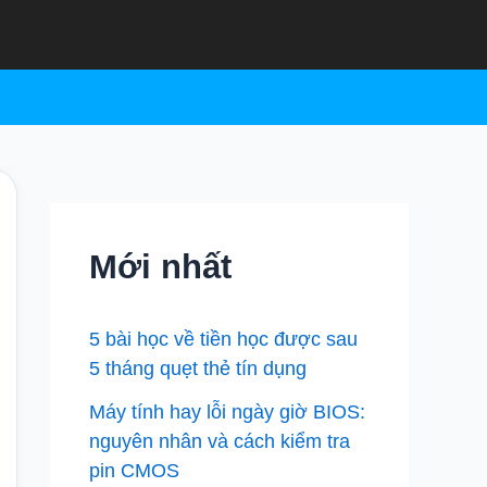
Mới nhất
5 bài học về tiền học được sau
5 tháng quẹt thẻ tín dụng
Máy tính hay lỗi ngày giờ BIOS:
nguyên nhân và cách kiểm tra
pin CMOS