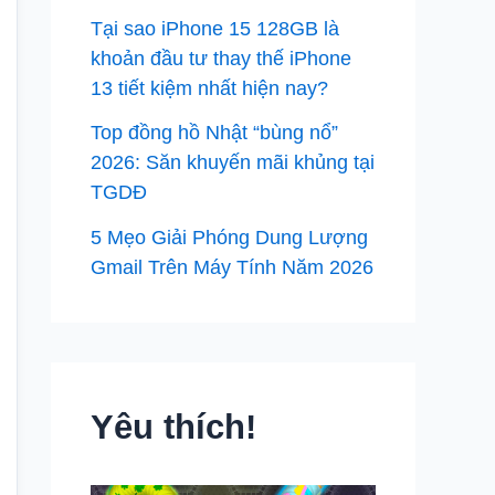
Tại sao iPhone 15 128GB là
khoản đầu tư thay thế iPhone
13 tiết kiệm nhất hiện nay?
Top đồng hồ Nhật “bùng nổ”
2026: Săn khuyến mãi khủng tại
TGDĐ
5 Mẹo Giải Phóng Dung Lượng
Gmail Trên Máy Tính Năm 2026
Yêu thích!