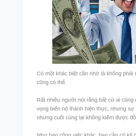
Có một khác biệt cần nhớ là không phải 
cũng có thể.
Rất nhiều người nói rằng bất cứ ai cũng
vọng biến nó thành hiện thực, nhưng sự t
nhưng cuối cùng lại không kiếm được đồ
Như bao công việc khác, bạn cần có kỹ 