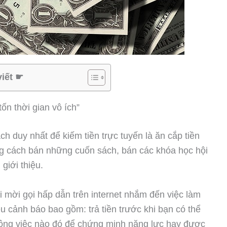
viết ☛
tốn thời gian vô ích”
ch duy nhất để kiếm tiền trực tuyến là ăn cắp tiền
g cách bán những cuốn sách, bán các khóa học hội
giới thiệu.
ời mời gọi hấp dẫn trên internet nhắm đến việc làm
u cảnh báo bao gồm: trả tiền trước khi bạn có thể
công việc nào đó để chứng minh năng lực hay được