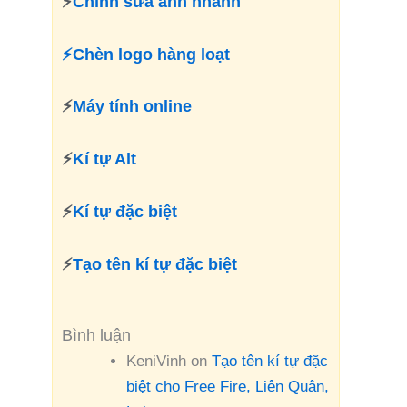
⚡
Chỉnh sửa ảnh nhanh
⚡Chèn logo hàng loạt
⚡
Máy tính online
⚡
Kí tự Alt
⚡
Kí tự đặc biệt
⚡
Tạo tên kí tự đặc biệt
Bình luận
KeniVinh
on
Tạo tên kí tự đặc
biệt cho Free Fire, Liên Quân,