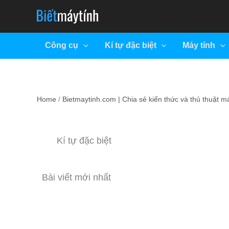
Skip
to
content
Công cụ
Kí tự đặc biệt
Máy tính
Home
Bietmaytinh.com | Chia sẻ kiến thức và thủ thuật má
Kí tự đặc biệt
Bài viết mới nhất