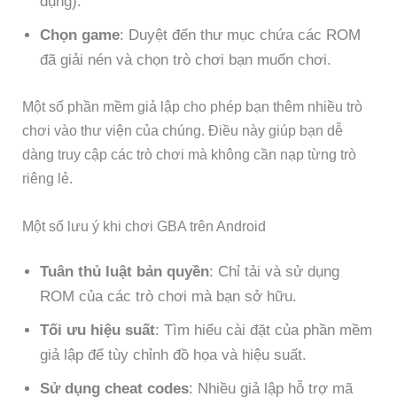
dụng).
Chọn game
: Duyệt đến thư mục chứa các ROM
đã giải nén và chọn trò chơi bạn muốn chơi.
Một số phần mềm giả lập cho phép bạn thêm nhiều trò
chơi vào thư viện của chúng. Điều này giúp bạn dễ
dàng truy cập các trò chơi mà không cần nạp từng trò
riêng lẻ.
Một số lưu ý khi chơi GBA trên Android
Tuân thủ luật bản quyền
: Chỉ tải và sử dụng
ROM của các trò chơi mà bạn sở hữu.
Tối ưu hiệu suất
: Tìm hiểu cài đặt của phần mềm
giả lập để tùy chỉnh đồ họa và hiệu suất.
Sử dụng cheat codes
: Nhiều giả lập hỗ trợ mã