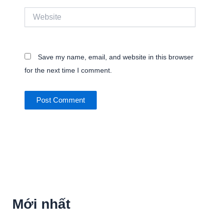
Website
Save my name, email, and website in this browser
for the next time I comment.
Mới nhất