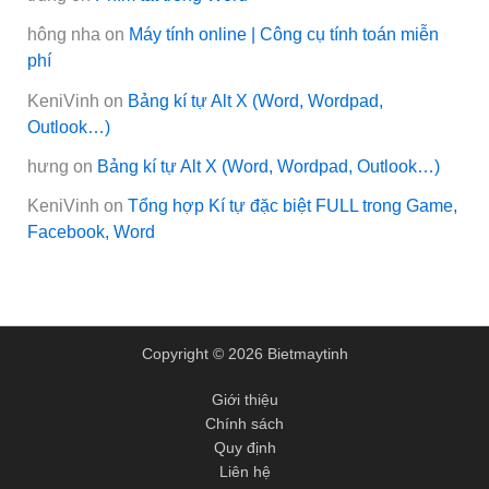
hông nha
on
Máy tính online | Công cụ tính toán miễn
phí
KeniVinh
on
Bảng kí tự Alt X (Word, Wordpad,
Outlook…)
hưng
on
Bảng kí tự Alt X (Word, Wordpad, Outlook…)
KeniVinh
on
Tổng hợp Kí tự đặc biệt FULL trong Game,
Facebook, Word
Copyright © 2026 Bietmaytinh
Giới thiệu
Chính sách
Quy định
Liên hệ