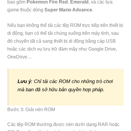
bao gồm
Pokemon Fire Red
,
Emerald
, và các tựa
game thuộc dòng
Super Mario Advance
.
Nếu bạn không thể tải các tệp ROM trực tiếp trên thiết bị
di động, bạn có thể tải chúng xuống trên máy tính, sau
đó chuyển tất cả sang thiết bị di động bằng cáp USB
hoặc các dịch vụ lưu trữ đám mây như Google Drive,
OneDrive…
Lưu ý
: Chỉ tải các ROM cho những trò chơi
mà bạn đã sở hữu bản quyền hợp pháp.
Bước 3: Giải nén ROM
Các tệp ROM thường được nén dưới dạng RAR hoặc