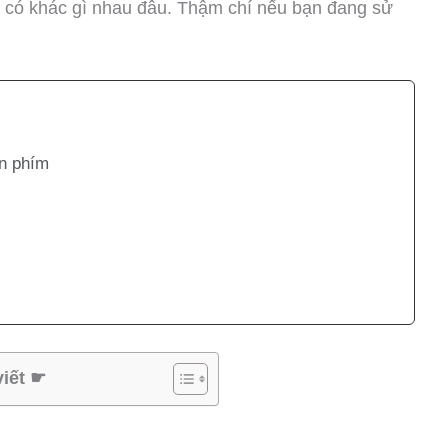
m có khác gì nhau đâu. Thậm chí nếu bạn đang sử
̀n phím
viết ☛