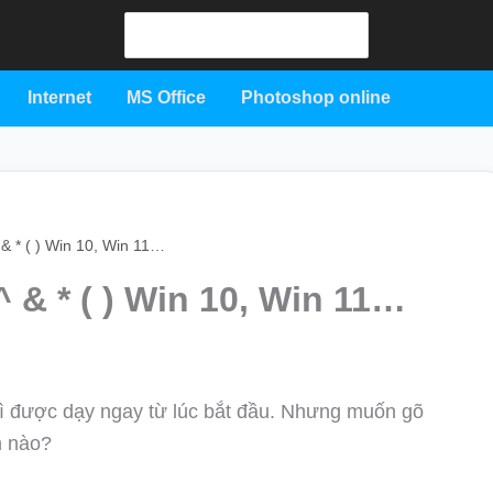
Search
for:
Internet
MS Office
Photoshop online
& * ( ) Win 10, Win 11…
 & * ( ) Win 10, Win 11…
ì được dạy ngay từ lúc bắt đầu. Nhưng muốn gõ
h nào?