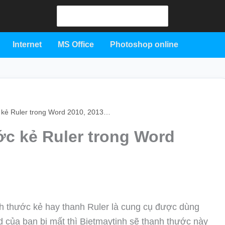
Search
for:
Internet
MS Office
Photoshop online
 kẻ Ruler trong Word 2010, 2013…
ớc kẻ Ruler trong Word
h thước kẻ hay thanh Ruler là cung cụ được dùng
 của bạn bị mất thì Bietmaytinh sẽ thanh thước này