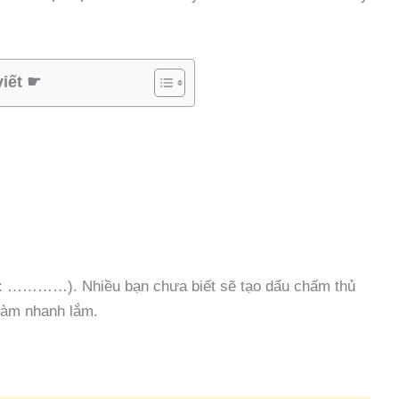
viết ☛
n: …………). Nhiều bạn chưa biết sẽ tạo dấu chấm thủ
 làm nhanh lắm.