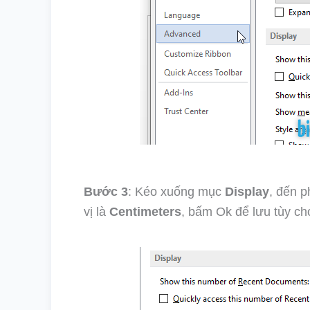
Bước 3
: Kéo xuống mục
Display
, đến 
vị là
Centimeters
, bấm Ok để lưu tùy ch