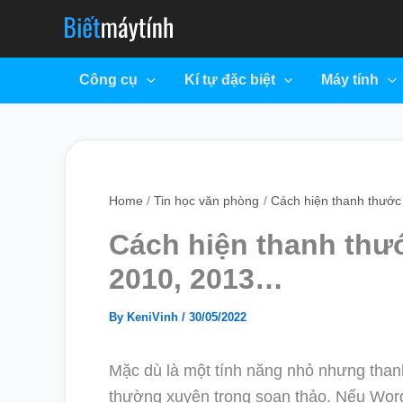
Skip
to
content
Công cụ
Kí tự đặc biệt
Máy tính
Home
Tin học văn phòng
Cách hiện thanh thước
Cách hiện thanh thư
2010, 2013…
By
KeniVinh
/
30/05/2022
Mặc dù là một tính năng nhỏ nhưng than
thường xuyên trong soạn thảo. Nếu Word