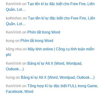
KeniVinh
on
Tạo tên kí tự đặc biệt cho Free Fire, Liên
Quân, Lol…
kothixhoc
on
Tạo tên kí tự đặc biệt cho Free Fire, Liên
Quân, Lol…
KeniVinh
on
Phím tắt trong Word
trung
on
Phím tắt trong Word
hông nha
on
Máy tính online | Công cụ tính toán miễn
phí
KeniVinh
on
Bảng kí tự Alt X (Word, Wordpad,
Outlook…)
hưng
on
Bảng kí tự Alt X (Word, Wordpad, Outlook…)
KeniVinh
on
Tổng hợp Kí tự đặc biệt FULL trong Game,
Facebook, Word