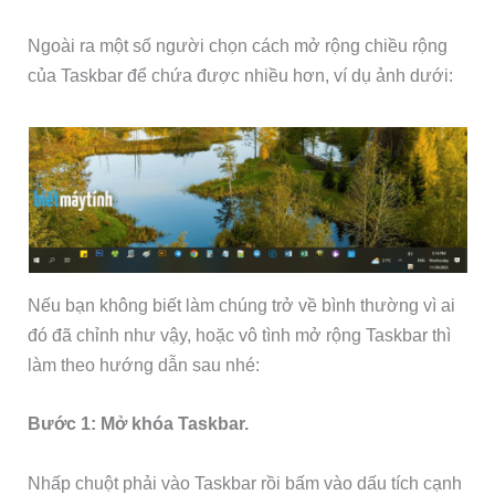
Ngoài ra một số người chọn cách mở rộng chiều rộng
của Taskbar để chứa được nhiều hơn, ví dụ ảnh dưới:
Nếu bạn không biết làm chúng trở về bình thường vì ai
đó đã chỉnh như vậy, hoặc vô tình mở rộng Taskbar thì
làm theo hướng dẫn sau nhé:
Bước 1: Mở khóa Taskbar.
Nhấp chuột phải vào Taskbar rồi bấm vào dấu tích cạnh