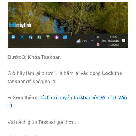
Bước 3: Khóa Taskbar.
Giờ hãy làm lại bước 1 là bấm lại vào dòng
Lock the
taskbar
để khóa nó lại.
➜
Xem thêm
:
Cách di chuyển Taskbar trên Win 10
,
Win
11
.
Vài cách giúp Taskbar gọn hơn.