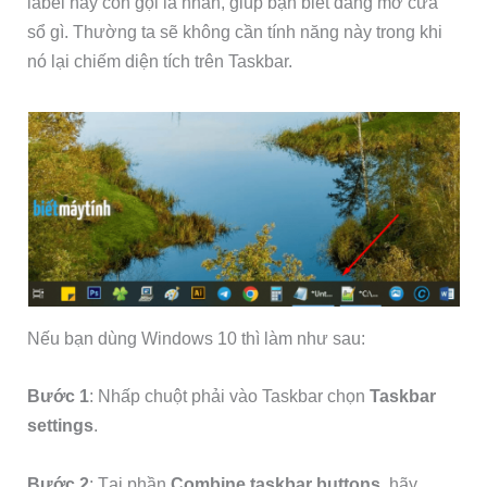
label hay còn gọi là nhãn, giúp bạn biết đang mở cửa
sổ gì. Thường ta sẽ không cần tính năng này trong khi
nó lại chiếm diện tích trên Taskbar.
Nếu bạn dùng Windows 10 thì làm như sau:
Bước 1
: Nhấp chuột phải vào Taskbar chọn
Taskbar
settings
.
Bước 2
: Tại phần
Combine taskbar buttons
, hãy