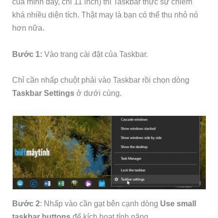
của mình đây, chỉ 11 inch) thì Taskbar thực sự chiếm
khá nhiều diện tích. Thật may là bạn có thể thu nhỏ nó
hơn nữa.
Bước 1:
Vào trang cài đặt của Taskbar.
Chỉ cần nhấp chuột phải vào Taskbar rồi chọn dòng
Taskbar Settings
ở dưới cùng.
Bước 2
: Nhấp vào cần gạt bên cạnh dòng
Use small
taskbar buttons
để kích hoạt tính năng.