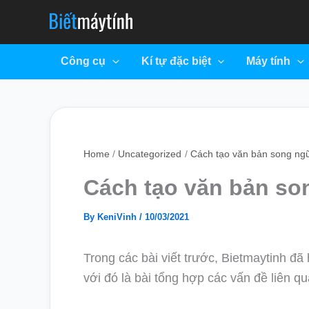
Skip
to
content
Công cụ
Kí tự đặc biệt
Máy tính
Home
Uncategorized
Cách tạo văn bản song ng
Cách tạo văn bản so
By
KeniVinh
/
10/03/2021
Trong các bài viết trước, Bietmaytinh đã
với đó là bài tổng hợp các vấn đề liên qu