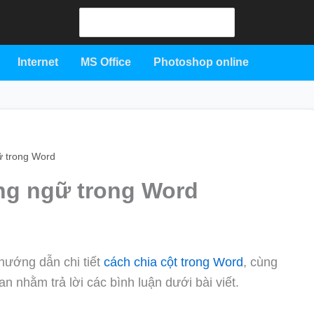
Search
for:
Internet
MS Office
Photoshop online
ữ trong Word
ng ngữ trong Word
 hướng dẫn chi tiết
cách chia cột trong Word
, cùng
an nhằm trả lời các bình luận dưới bài viết.