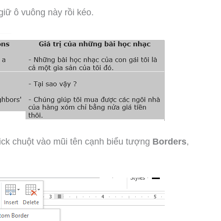
iữ ô vuông này rồi kéo.
lick chuột vào mũi tên cạnh biểu tượng
Borders
,