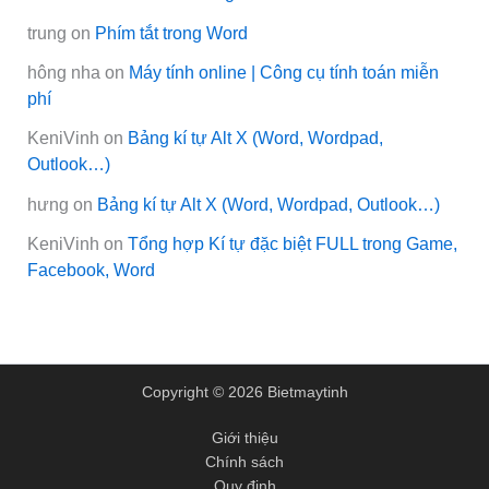
trung
on
Phím tắt trong Word
hông nha
on
Máy tính online | Công cụ tính toán miễn
phí
KeniVinh
on
Bảng kí tự Alt X (Word, Wordpad,
Outlook…)
hưng
on
Bảng kí tự Alt X (Word, Wordpad, Outlook…)
KeniVinh
on
Tổng hợp Kí tự đặc biệt FULL trong Game,
Facebook, Word
Copyright © 2026 Bietmaytinh
Giới thiệu
Chính sách
Quy định