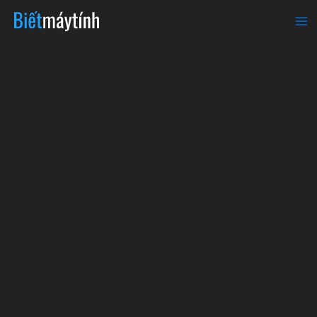
Skip
to
content