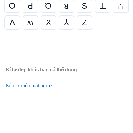
O
Ԁ
Ό
ᴚ
S
⊥
∩
Λ
ʍ
X
⅄
Z
Kí tự đẹp khác bạn có thể dùng
Kí tự khuôn mặt người