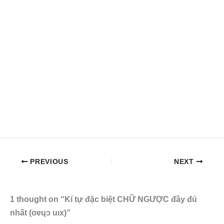
PREVIOUS
NEXT
1 thought on “Kí tự đặc biệt CHỮ NGƯỢC đầy đủ
nhất (oɐɥɔ uıx)”