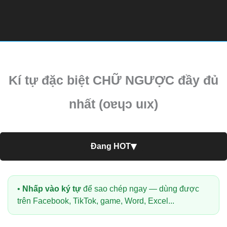
Kí tự đặc biệt CHỮ NGƯỢC đầy đủ
nhất (oɐɥɔ uıx)
▾
Đang HOT
•
Nhấp vào ký tự
để sao chép ngay — dùng được
trên Facebook, TikTok, game, Word, Excel...