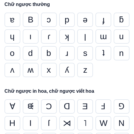
Chữ ngược thường
ɐ
B
ɔ
p
ǝ
ɟ
ƃ
ɥ
ı
ɾ
ʞ
ן
ɯ
u
o
d
b
ɹ
s
ʇ
n
ʌ
ʍ
x
ʎ
z
Chữ ngược in hoa, chữ ngược viết hoa
∀
ᙠ
Ɔ
ᗡ
Ǝ
Ⅎ
⅁
H
I
ſ
⋊
˥
W
N