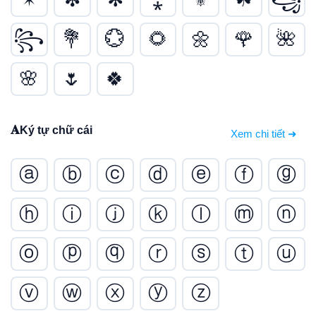
꧂
💐
💮
🌻
🌼
🌹
🌺
🌸
🌷
🍀
𝐀
Ký tự chữ cái
Xem chi tiết ➜
ⓐ
ⓑ
ⓒ
ⓓ
ⓔ
ⓕ
ⓖ
ⓗ
ⓘ
ⓙ
ⓚ
ⓛ
ⓜ
ⓝ
ⓞ
ⓟ
ⓠ
ⓡ
ⓢ
ⓣ
ⓤ
ⓥ
ⓦ
ⓧ
ⓨ
ⓩ