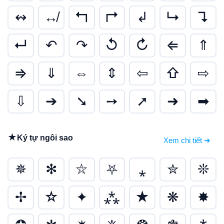
↭
↮
↰
↱
↲
↳
↴
↵
↶
↷
↺
↻
⇐
⇑
⇒
⇓
⇔
⇕
⇦
⇧
⇨
⇩
➔
➘
➙
➚
➜
➡
★
Ký tự ngôi sao
Xem chi tiết ➜
✵
✻
⛥
⛧
⁎
✮
❊
✢
☆
✦
⁂
★
❋
✸