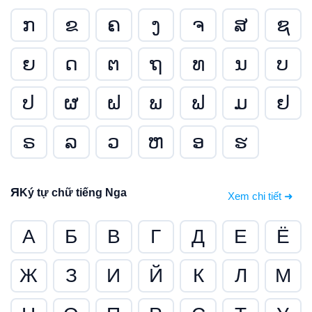
ກ
ຂ
ຄ
ງ
ຈ
ສ
ຊ
ຍ
ດ
ຕ
ຖ
ທ
ນ
ບ
ປ
ຜ
ຝ
ພ
ຟ
ມ
ຢ
ຣ
ລ
ວ
ຫ
ອ
ຮ
Я
Ký tự chữ tiếng Nga
Xem chi tiết ➜
А
Б
В
Г
Д
Е
Ё
Ж
З
И
Й
К
Л
М