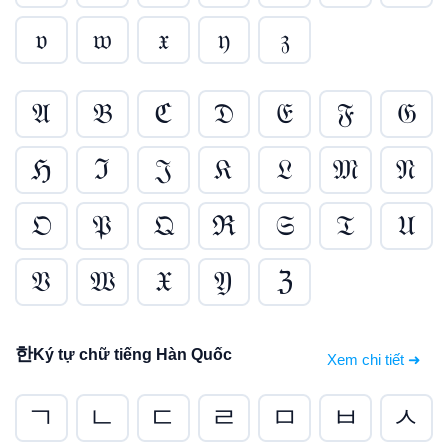
𝔳
𝔴
𝔵
𝔶
𝔷
𝔄
𝔅
ℭ
𝔇
𝔈
𝔉
𝔊
ℌ
ℑ
𝔍
𝔎
𝔏
𝔐
𝔑
𝔒
𝔓
𝔔
ℜ
𝔖
𝔗
𝔘
𝔙
𝔚
𝔛
𝔜
ℨ
한
Ký tự chữ tiếng Hàn Quốc
Xem chi tiết ➜
ㄱ
ㄴ
ㄷ
ㄹ
ㅁ
ㅂ
ㅅ