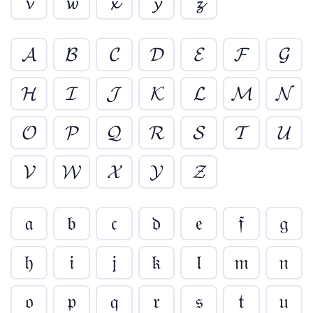
𝓿
𝔀
𝔁
𝔂
𝔃
𝓐
𝓑
𝓒
𝓓
𝓔
𝓕
𝓖
𝓗
𝓘
𝓙
𝓚
𝓛
𝓜
𝓝
𝓞
𝓟
𝓠
𝓡
𝓢
𝓣
𝓤
𝓥
𝓦
𝓧
𝓨
𝓩
𝔞
𝔟
𝔠
𝔡
𝔢
𝔣
𝔤
𝔥
𝔦
𝔧
𝔨
𝔩
𝔪
𝔫
𝔬
𝔭
𝔮
𝔯
𝔰
𝔱
𝔲