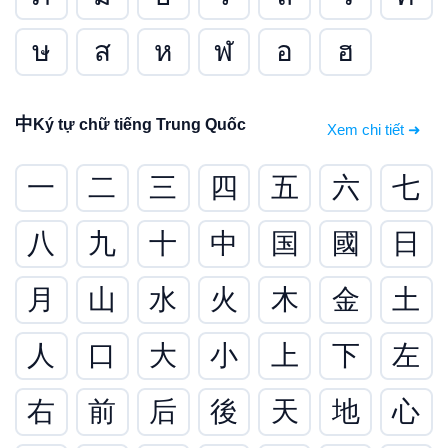
ษ
ส
ห
ฬ
อ
ฮ
中
Ký tự chữ tiếng Trung Quốc
Xem chi tiết ➜
一
二
三
四
五
六
七
八
九
十
中
国
國
日
月
山
水
火
木
金
土
人
口
大
小
上
下
左
右
前
后
後
天
地
心