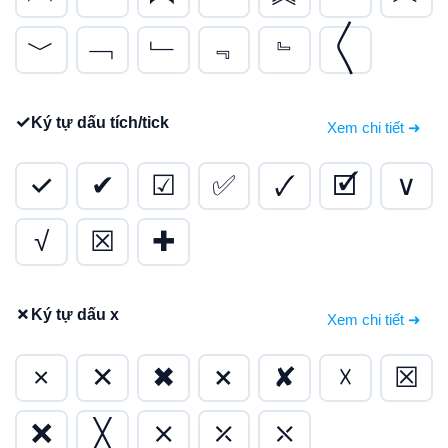
﹀
﹁
﹂
﹃
﹄
〱
✓
Ký tự dấu tích/tick
Xem chi tiết ➜
✓
✔
☑
✅
🗸
🗹
∨
√
☒
✚
✗
Ký tự dấu x
Xem chi tiết ➜
×
✕
✖
✗
✘
☓
☒
❌
╳
⨯
⤫
⤬