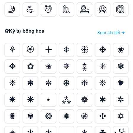
🤳
💪
💆
🙋
💁
🙅
🙆
✿
Ký tự bông hoa
Xem chi tiết ➜
⚘
🏵
✢
❄
ꕥ
✤
❀
✥
✿
✬
✵
⁑
✳
❃
❈
✽
✼
❆
❉
❊
✹
✸
❋
⋆
⁂
❁
✱
✲
✺
✾
❂
❅
֍
✣
✡
✴
❇
✻
⁎
⚜
☘
꧁