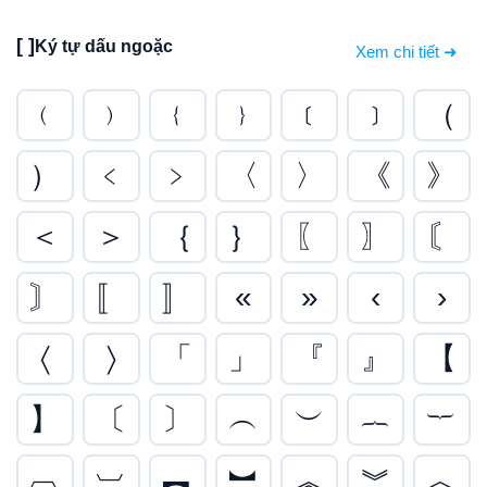
[ ]
Ký tự dấu ngoặc
Xem chi tiết ➜
﹙
﹚
﹛
﹜
﹝
﹞
（
）
﹤
﹥
〈
〉
《
》
＜
＞
｛
｝
〖
〗
〘
〙
〚
〛
«
»
‹
›
〈
〉
「
」
『
』
【
】
〔
〕
︵
︶
︷
︸
︹
︺
︻
︼
︽
︾
︿