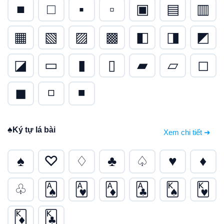
■
□
▪
▫
▣
▤
▥
▦
▧
▨
▩
◧
◨
◩
◪
▭
▮
▯
▰
▱
◻
◼
◽
◾
♠
Ký tự lá bài
Xem chi tiết ➜
♠
♡
♢
♣
♤
♥
♦
♧
🂡
🂱
🃁
🃑
🂮
🂾
🃎
🃞