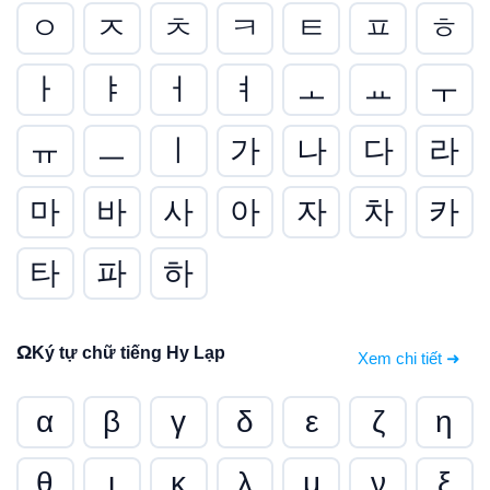
ㅇ
ㅈ
ㅊ
ㅋ
ㅌ
ㅍ
ㅎ
ㅏ
ㅑ
ㅓ
ㅕ
ㅗ
ㅛ
ㅜ
ㅠ
ㅡ
ㅣ
가
나
다
라
마
바
사
아
자
차
카
타
파
하
Ω
Ký tự chữ tiếng Hy Lạp
Xem chi tiết ➜
α
β
γ
δ
ε
ζ
η
θ
ι
κ
λ
μ
ν
ξ