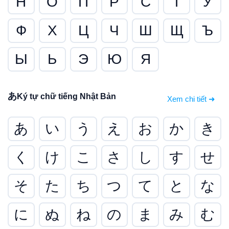
Н
О
П
Р
С
Т
У
Ф
Х
Ц
Ч
Ш
Щ
Ъ
Ы
Ь
Э
Ю
Я
あ
Ký tự chữ tiếng Nhật Bản
Xem chi tiết ➜
あ
い
う
え
お
か
き
く
け
こ
さ
し
す
せ
そ
た
ち
つ
て
と
な
に
ぬ
ね
の
ま
み
む