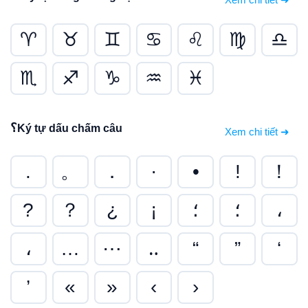
♈
♉
♊
♋
♌
♍
♎
♏
♐
♑
♒
♓
؟
Ký tự dấu chấm câu
Xem chi tiết ➜
.
。
．
·
•
!
！
?
？
¿
¡
؛
؛
،
،
…
⋯
‥
“
”
‘
’
«
»
‹
›