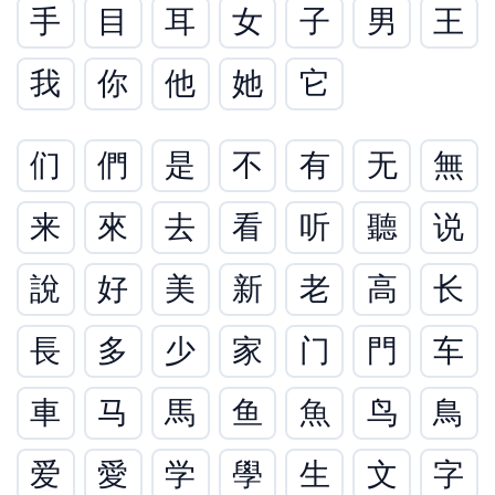
手
目
耳
女
子
男
王
我
你
他
她
它
们
們
是
不
有
无
無
来
來
去
看
听
聽
说
說
好
美
新
老
高
长
長
多
少
家
门
門
车
車
马
馬
鱼
魚
鸟
鳥
爱
愛
学
學
生
文
字