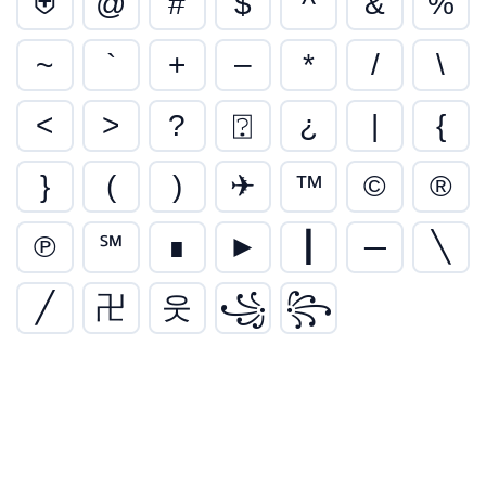
⛨
@
#
$
^
&
%
~
`
+
–
*
/
\
<
>
?
⍰
¿
|
{
}
(
)
✈
™
©
®
℗
℠
∎
►
┃
─
╲
╱
卍
웃
꧁
꧂