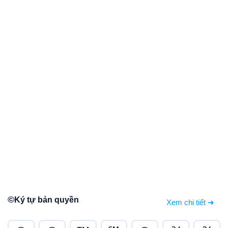
©
Ký tự bản quyền
Xem chi tiết ➜