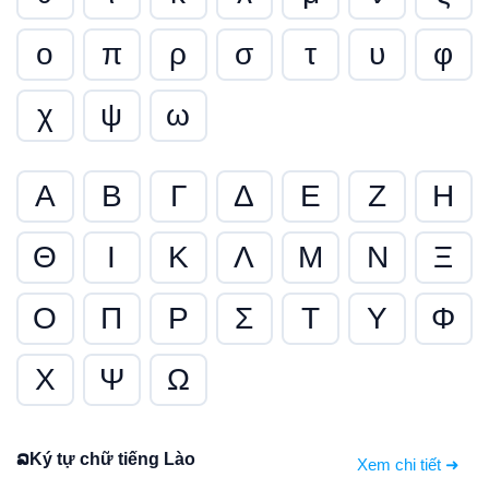
ο
π
ρ
σ
τ
υ
φ
χ
ψ
ω
Α
Β
Γ
Δ
Ε
Ζ
Η
Θ
Ι
Κ
Λ
Μ
Ν
Ξ
Ο
Π
Ρ
Σ
Τ
Υ
Φ
Χ
Ψ
Ω
ລ
Ký tự chữ tiếng Lào
Xem chi tiết ➜