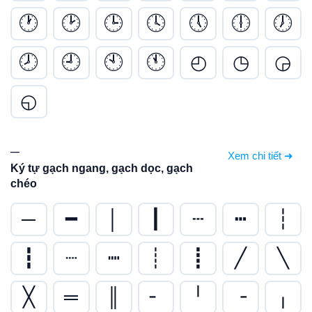
🕐
🕑
🕒
🕓
🕔
🕕
🕖
🕗
🕘
🕙
🕚
◴
◷
◶
◵
─
Xem chi tiết ➜
Ký tự gạch ngang, gạch dọc, gạch
chéo
─
━
│
┃
┄
┅
┆
┇
┈
┉
┊
┋
╱
╲
╳
═
║
╴
╵
╶
╷