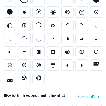
⚫
●
⦿
◉
⊚
◎
⊙
◍
⊛
❍
∅
◜
◝
◟
◞
◠
◡
◔
◑
◕
◒
◐
◓
◙
◘
⊜
⊕
⊝
⊖
⊘
⊗
〶
◖
◗
◚
◛
☢
❂
■
Ký tự hình vuông, hình chữ nhật
Xem chi tiết ➜