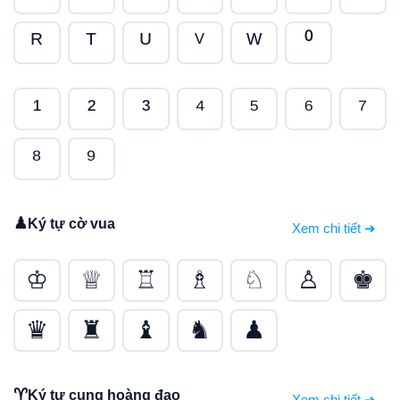
ᴿ
ᵀ
ᵁ
ⱽ
ᵂ
⁰
¹
²
³
⁴
⁵
⁶
⁷
⁸
⁹
♟
Ký tự cờ vua
Xem chi tiết ➜
♔
♕
♖
♗
♘
♙
♚
♛
♜
♝
♞
♟
♈
Ký tự cung hoàng đạo
Xem chi tiết ➜