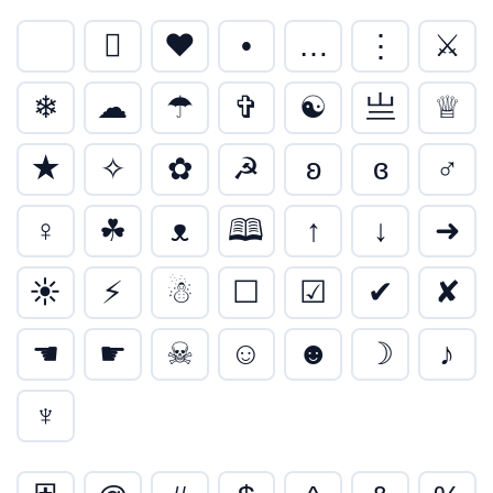

❤
•
…
⋮
⚔
❄
☁
☂
✞
☯
亗
♕
★
✧
✿
☭
ʚ
ɞ
♂
♀
☘
ᴥ
🕮
↑
↓
➜
☀
⚡
☃
☐
☑
✔
✘
☚
☛
☠
☺
☻
☽
♪
♆