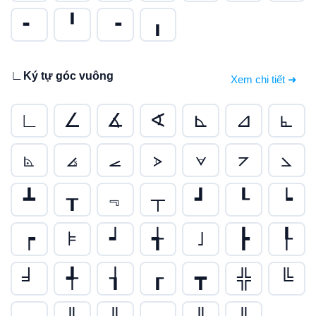
╸
╹
╺
╻
∟
Ký tự góc vuông
Xem chi tiết ➜
∟
∠
∡
∢
⊾
⊿
⦜
⦝
⦞
⦟
⦠
⦡
⦢
⦣
┻
┰
﹃
┬
┛
┖
┕
┍
⊧
┙
╅
˩
┣
┞
╛
╃
┧
┎
┳
╬
╚