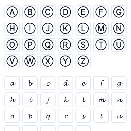
Ⓐ
Ⓑ
Ⓒ
Ⓓ
Ⓔ
Ⓕ
Ⓖ
Ⓗ
Ⓘ
Ⓙ
Ⓚ
Ⓛ
Ⓜ
Ⓝ
Ⓞ
Ⓟ
Ⓠ
Ⓡ
Ⓢ
Ⓣ
Ⓤ
Ⓥ
Ⓦ
Ⓧ
Ⓨ
Ⓩ
𝓪
𝓫
𝓬
𝓭
𝓮
𝓯
𝓰
𝓱
𝓲
𝓳
𝓴
𝓵
𝓶
𝓷
𝓸
𝓹
𝓺
𝓻
𝓼
𝓽
𝓾