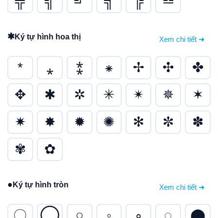
╦
╣
╝
╗
╠
╩
✱
Ký tự hình hoa thị
Xem chi tiết ➜
*
⁎
⁑
⁕
✢
✣
✤
✥
✱
✲
✳
✴
✵
✶
✷
✸
✹
✺
✻
✼
✽
✾
✿
●
Ký tự hình tròn
Xem chi tiết ➜
〇
◯
○
◦
∘
◌
⬤