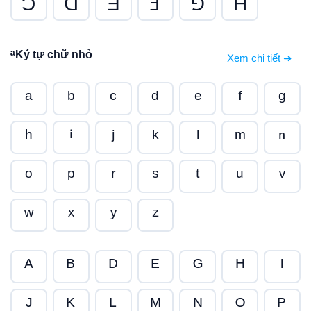
Ɔ
ᗡ
Ǝ
Ⅎ
⅁
H
ᵃ
Ký tự chữ nhỏ
Xem chi tiết ➜
ᵃ
ᵇ
ᶜ
ᵈ
ᵉ
ᶠ
ᵍ
ʰ
ⁱ
ʲ
ᵏ
ˡ
ᵐ
ⁿ
ᵒ
ᵖ
ʳ
ˢ
ᵗ
ᵘ
ᵛ
ʷ
ˣ
ʸ
ᶻ
ᴬ
ᴮ
ᴰ
ᴱ
ᴳ
ᴴ
ᴵ
ᴶ
ᴷ
ᴸ
ᴹ
ᴺ
ᴼ
ᴾ