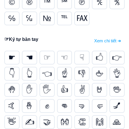
©
®
™
℠
℗
℀
℁
℅
℆
№
℡
℻
☞
Ký tự bàn tay
Xem chi tiết ➜
☛
☚
☞
☜
☟
🖒
👉
👇
👆
👈
☝
👎
🖕
👌
🤚
✋
🖐
👍
✌
🤘
🖖
🤙
🤞
✊
👊
🤜
🤛
💅
👋
✍
🤝
👐
👏
🙌
🙏