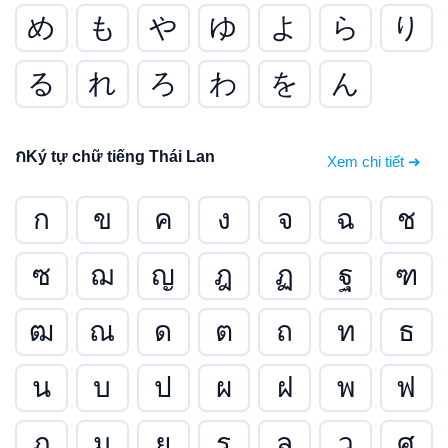
め
も
や
ゆ
よ
ら
り
る
れ
ろ
わ
を
ん
ก
Ký tự chữ tiếng Thái Lan
Xem chi tiết ➜
ก
ข
ค
ง
จ
ฉ
ช
ซ
ฌ
ญ
ฎ
ฏ
ฐ
ฑ
ฒ
ณ
ด
ต
ถ
ท
ธ
น
บ
ป
ผ
ฝ
พ
ฟ
ภ
ม
ย
ร
ล
ว
ศ