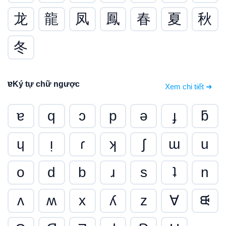
龙
龍
凤
鳳
春
夏
秋
冬
ɐ
Ký tự chữ ngược
Xem chi tiết ➜
ɐ
q
ɔ
p
ǝ
ɟ
ƃ
ɥ
ᴉ
ɾ
ʞ
ʃ
ɯ
u
o
d
b
ɹ
s
ʇ
n
ʌ
ʍ
x
ʎ
z
∀
ᙠ