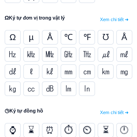
Ω
Ký tự đơn vị trong vật lý
Xem chi tiết ➜
Ω
µ
Å
℃
℉
℧
Å
㎐
㎑
㎒
㎓
㎔
㎕
㎖
㎗
ℓ
㎘
㎜
㎝
㎞
㎎
㎏
㏄
㏈
㏐
㏑
◷
Ký tự đồng hồ
Xem chi tiết ➜
⌚
⌛
⏰
⏱
⏲
⏳
🕛