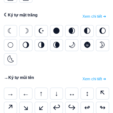
☾
Ký tự mặt trăng
Xem chi tiết ➜
☾
☽
☪
🌑
🌒
🌓
🌔
🌕
🌖
🌗
🌘
🌙
🌚
🌛
🌜
→
Ký tự mũi tên
Xem chi tiết ➜
→
←
↑
↓
↔
↕
↖
↗
↘
↙
↩
↪
↫
↬