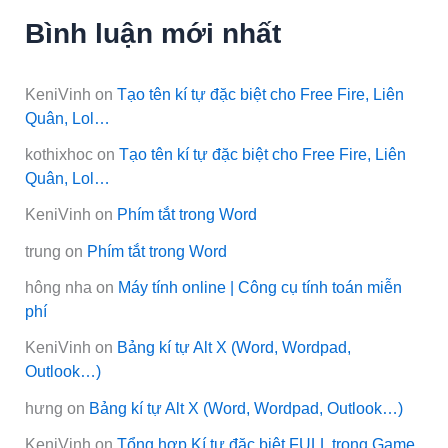
Bình luận mới nhất
KeniVinh
on
Tạo tên kí tự đặc biệt cho Free Fire, Liên
Quân, Lol…
kothixhoc
on
Tạo tên kí tự đặc biệt cho Free Fire, Liên
Quân, Lol…
KeniVinh
on
Phím tắt trong Word
trung
on
Phím tắt trong Word
hông nha
on
Máy tính online | Công cụ tính toán miễn
phí
KeniVinh
on
Bảng kí tự Alt X (Word, Wordpad,
Outlook…)
hưng
on
Bảng kí tự Alt X (Word, Wordpad, Outlook…)
KeniVinh
on
Tổng hợp Kí tự đặc biệt FULL trong Game,