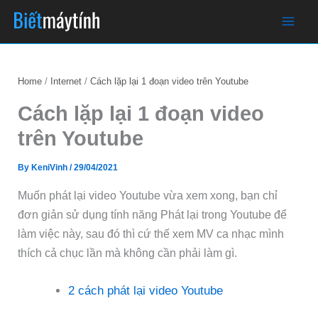
Skip
to
content
Home
Internet
Cách lặp lại 1 đoạn video trên Youtube
Cách lặp lại 1 đoạn video
trên Youtube
By
KeniVinh
/
29/04/2021
Muốn phát lại video Youtube vừa xem xong, bạn chỉ
đơn giản sử dụng tính năng Phát lại trong Youtube để
làm việc này, sau đó thì cứ thế xem MV ca nhạc mình
thích cả chục lần mà không cần phải làm gì.
2 cách phát lại video Youtube