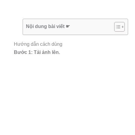
Nội dung bài viết ☛
Hướng dẫn cách dùng
Bước 1: Tải ảnh lên.
Bấm vào nút ‘TẢI ẢNH LÊN’, sau đó chọn ảnh muốn sửa
bấm ‘Open’.
Thiết kế banner, poster… bằng cách bấm ‘TẠO MỚI’,
chọn kích thước. Cuối cùng bấm nút ‘Tạo’.
Bước 2: Chỉnh sửa và thiết kế ảnh
.
Những công cụ cần thiết sẽ nằm bên trái. Bên phải là nơ