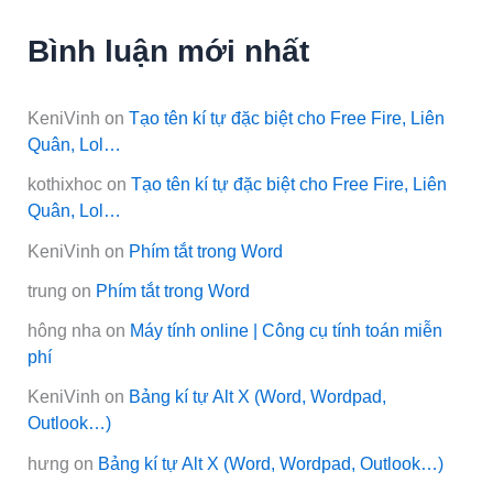
Bình luận mới nhất
KeniVinh
on
Tạo tên kí tự đặc biệt cho Free Fire, Liên
Quân, Lol…
kothixhoc
on
Tạo tên kí tự đặc biệt cho Free Fire, Liên
Quân, Lol…
KeniVinh
on
Phím tắt trong Word
trung
on
Phím tắt trong Word
hông nha
on
Máy tính online | Công cụ tính toán miễn
phí
KeniVinh
on
Bảng kí tự Alt X (Word, Wordpad,
Outlook…)
hưng
on
Bảng kí tự Alt X (Word, Wordpad, Outlook…)