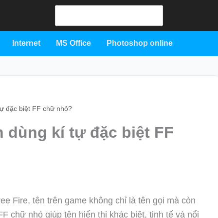
Search
for:
Internet
MS Office
Photoshop online
tự đặc biệt FF chữ nhỏ?
 dùng kí tự đặc biệt FF
ree Fire, tên trên game không chỉ là tên gọi mà còn
F chữ nhỏ giúp tên hiển thị khác biệt, tinh tế và nổi