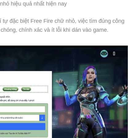
 nhỏ hiệu quả nhất hiện nay
 tự đặc biệt Free Fire chữ nhỏ, việc tìm đúng công
chóng, chính xác và ít lỗi khi dán vào game.