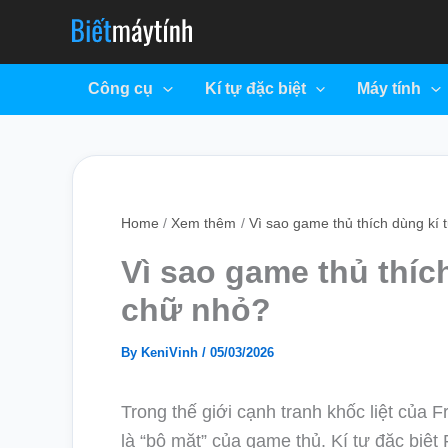
Skip
to
content
Công cụ
Kí tự đặc biệt
Máy tính
Home
Xem thêm
Vì sao game thủ thích dùng kí 
Vì sao game thủ thích
chữ nhỏ?
By
KeniVinh
/
05/03/2026
Trong thế giới cạnh tranh khốc liệt của F
là “bộ mặt” của game thủ. Kí tự đặc biệt F