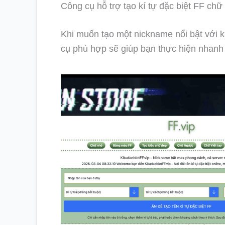
Công cụ hỗ trợ tạo kí tự đặc biệt FF chữ
Khi muốn tạo một nickname nổi bật với kí
cụ phù hợp sẽ giúp bạn thực hiện nhanh 