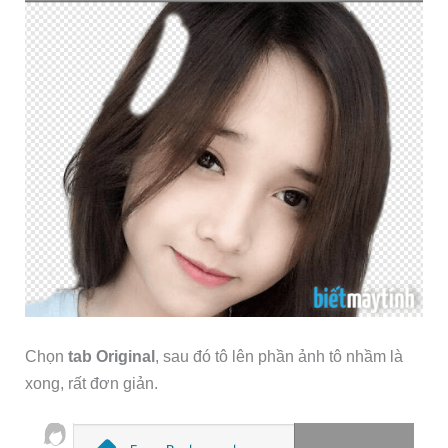
Chọn
tab Original
, sau đó tô lên phần ảnh tô nhầm là
xong, rất đơn giản.