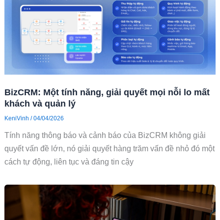
BizCRM: Một tính năng, giải quyết mọi nỗi lo mất
khách và quản lý
KeniVinh
/
04/04/2026
Tính năng thông báo và cảnh báo của BizCRM không giải
quyết vấn đề lớn, nó giải quyết hàng trăm vấn đề nhỏ đó một
cách tự động, liên tục và đáng tin cậy