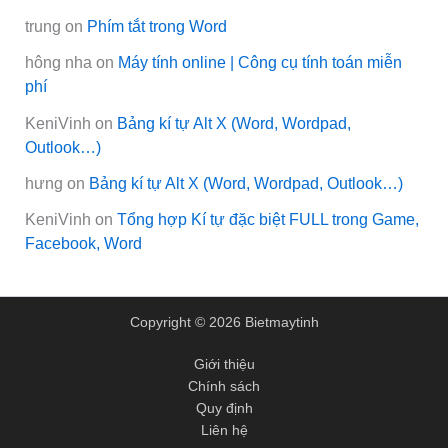
trung
on
Phím tắt trong Word
hông nha
on
Máy tính online | Công cụ tính toán miễn
phí
KeniVinh
on
Bảng kí tự Alt X (Word, Wordpad,
Outlook…)
hưng
on
Bảng kí tự Alt X (Word, Wordpad, Outlook…)
KeniVinh
on
Tổng hợp Kí tự đặc biệt FULL trong Game,
Facebook, Word
Copyright © 2026 Bietmaytinh
Giới thiệu
Chính sách
Quy định
Liên hệ