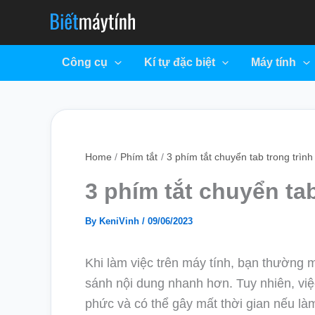
Skip
to
content
Công cụ
Kí tự đặc biệt
Máy tính
Home
Phím tắt
3 phím tắt chuyển tab trong trình
3 phím tắt chuyển tab
By
KeniVinh
/
09/06/2023
Khi làm việc trên máy tính, bạn thường 
sánh nội dung nhanh hơn. Tuy nhiên, việ
phức và có thể gây mất thời gian nếu là