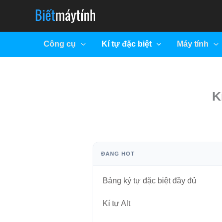
Skip
to
content
Công cụ
Kí tự đặc biệt
Máy tính
K
ĐANG HOT
Bảng ký tự đặc biệt đầy đủ
Kí tự Alt