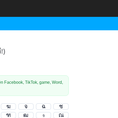
!)
n Facebook, TikTok, game, Word,
ฆ
จ
ฉ
ช
ฑ
ฒ
𝔰
ณ