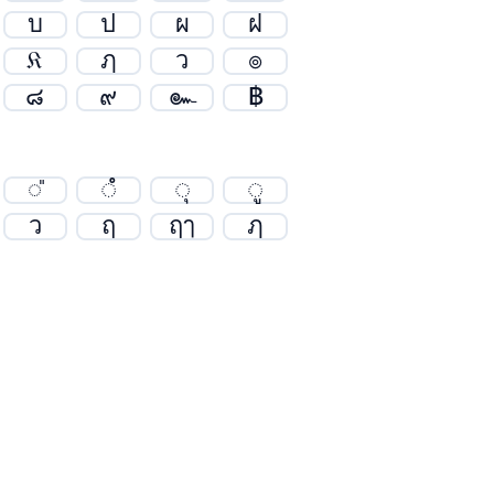
บ
ป
ผ
ฝ
𝔎
ฦ
ว
๏
๘
๙
๛
฿
◌̎
◌ํ
◌ุ
◌ู
ว
ฤ
ฤๅ
ฦ