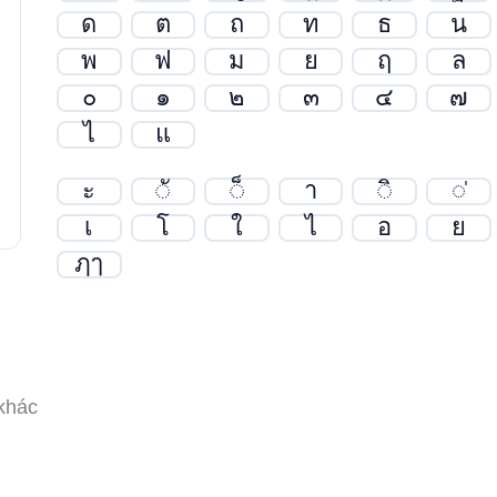
ด
ต
ถ
ท
ธ
น
พ
ฟ
ม
ย
ฤ
ล
๐
๑
๒
๓
๔
๗
ไ
แ
ะ
◌ั
◌็
า
◌ิ
◌̍
เ
โ
ใ
ไ
อ
ย
ฦๅ
khác