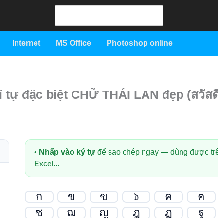
Search
for:
Internet
MS Office
Photoshop online
í tự đặc biệt CHỮ THÁI LAN đẹp (สวัสดี
•
Nhấp vào ký tự
để sao chép ngay — dùng được trê
Excel...
ก
ข
ฃ
𝔡
ค
ฅ
ซ
ฌ
ญ
ฎ
ฏ
ฐ