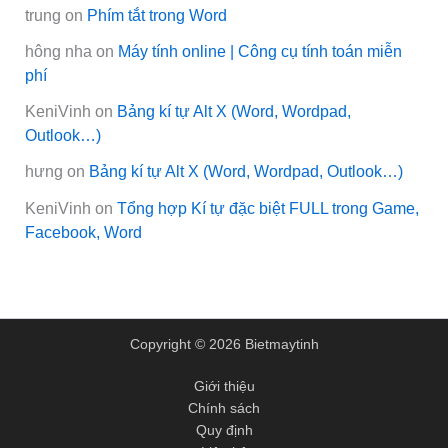
trung
on
Phím tắt trong Word
hông nha
on
Máy tính online | Công cụ tính toán miễn
phí
KeniVinh
on
Bảng kí tự Alt X (Word, Wordpad,
Outlook…)
hưng
on
Bảng kí tự Alt X (Word, Wordpad, Outlook…)
KeniVinh
on
Tổng hợp Kí tự đặc biệt FULL trong Game,
Facebook, Word
Copyright © 2026 Bietmaytinh
Giới thiệu
Chính sách
Quy định