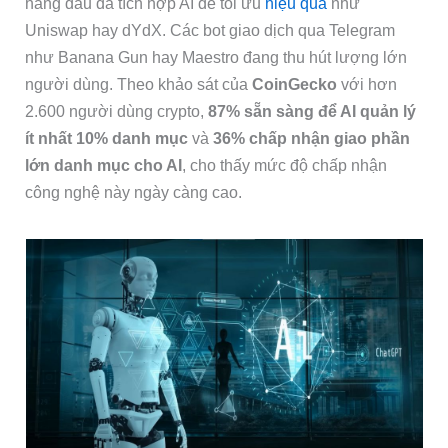
hàng đầu đã tích hợp AI để tối ưu
hiệu quả
như
Uniswap hay dYdX. Các bot giao dịch qua Telegram
như Banana Gun hay Maestro đang thu hút lượng lớn
người dùng. Theo khảo sát của
CoinGecko
với hơn
2.600 người dùng crypto,
87% sẵn sàng để AI quản lý
ít nhất 10% danh mục
và
36% chấp nhận giao phần
lớn danh mục cho AI
, cho thấy mức độ chấp nhận
công nghệ này ngày càng cao.