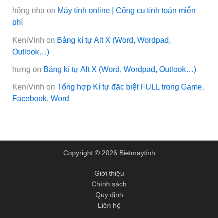
hông nha
on
Máy tính online | Công cụ tính toán miễn
phí
KeniVinh
on
Bảng kí tự Alt X (Word, Wordpad,
Outlook…)
hưng
on
Bảng kí tự Alt X (Word, Wordpad, Outlook…)
KeniVinh
on
Tổng hợp Kí tự đặc biệt FULL trong Game,
Facebook, Word
Copyright © 2026 Bietmaytinh
Giới thiệu
Chính sách
Quy định
Liên hệ