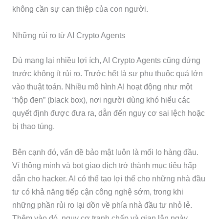
không cần sự can thiệp của con người.
Những rủi ro từ AI Crypto Agents
Dù mang lại nhiều lợi ích, AI Crypto Agents cũng đứng
trước không ít rủi ro. Trước hết là sự phụ thuộc quá lớn
vào thuật toán. Nhiều mô hình AI hoạt động như một
“hộp đen” (black box), nơi người dùng khó hiểu các
quyết định được đưa ra, dẫn đến nguy cơ sai lệch hoặc
bị thao túng.
Bên cạnh đó, vấn đề bảo mật luôn là mối lo hàng đầu.
Ví thông minh và bot giao dịch trở thành mục tiêu hấp
dẫn cho hacker. AI có thể tạo lợi thế cho những nhà đầu
tư có khả năng tiếp cận công nghệ sớm, trong khi
những phần rủi ro lại dồn về phía nhà đầu tư nhỏ lẻ.
Thêm vào đó, nguy cơ tranh chấp và gian lận ngày