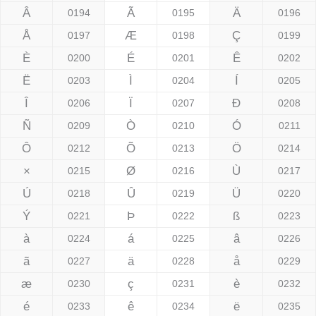
Â
Ã
Ä
0194
0195
0196
Å
Æ
Ç
0197
0198
0199
È
É
Ê
0200
0201
0202
Ë
Ì
Í
0203
0204
0205
Î
Ï
Ð
0206
0207
0208
Ñ
Ò
Ó
0209
0210
0211
Ô
Õ
Ö
0212
0213
0214
×
Ø
Ù
0215
0216
0217
Ú
Û
Ü
0218
0219
0220
Ý
Þ
ß
0221
0222
0223
à
á
â
0224
0225
0226
ã
ä
å
0227
0228
0229
æ
ç
è
0230
0231
0232
é
ê
ë
0233
0234
0235