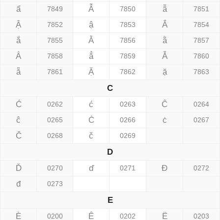
ẩ
Ẫ
ẫ
7849
7850
7851
Ậ
ậ
Ắ
7852
7853
7854
ắ
Ằ
ằ
7855
7856
7857
Ẳ
ẳ
Ẵ
7858
7859
7860
ẵ
Ặ
ặ
7861
7862
7863
C
Ć
ć
Ĉ
0262
0263
0264
ĉ
Ċ
ċ
0265
0266
0267
Č
č
0268
0269
D
Ď
ď
Đ
0270
0271
0272
đ
0273
E
È
Ê
Ë
0200
0202
0203