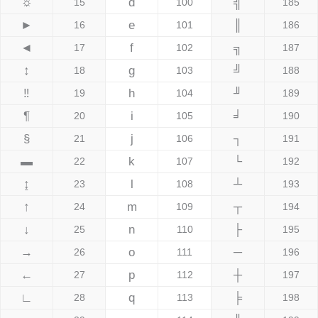
☼
d
╣
15
100
185
►
e
║
16
101
186
◄
f
╗
17
102
187
↕
g
╝
18
103
188
‼
h
╜
19
104
189
¶
i
╛
20
105
190
§
j
┐
21
106
191
▬
k
└
22
107
192
↨
l
┴
23
108
193
↑
m
┬
24
109
194
↓
n
├
25
110
195
→
o
─
26
111
196
←
p
┼
27
112
197
∟
q
╞
28
113
198