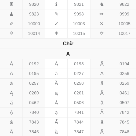
♜
♝
♞
9820
9821
9822
♟
✎
✏
9823
9998
9999
✐
✓
✕
10000
10003
10005
✞
✟
✡
10014
10015
10017
Chữ
A
À
Á
Â
0192
0193
0194
Ã
ã
Ā
0195
0227
0256
ā
Ă
ă
0257
0258
0259
Ą
ą
Ǎ
0260
0261
0461
ǎ
Ǻ
ǻ
0462
0506
0507
Ạ
ạ
Ả
7840
7841
7842
ả
Ấ
ấ
7843
7844
7845
Ầ
ầ
Ẩ
7846
7847
7848