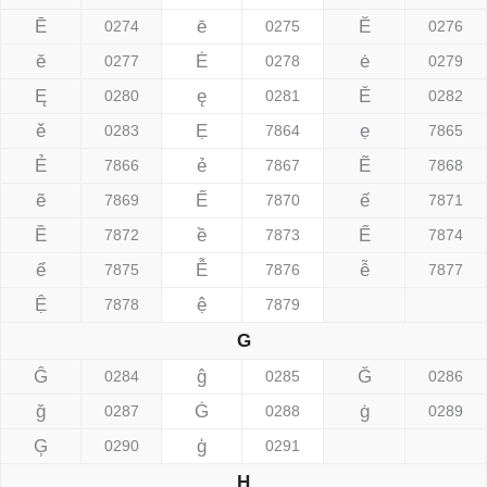
Ē
ē
Ĕ
0274
0275
0276
ĕ
Ė
ė
0277
0278
0279
Ę
ę
Ě
0280
0281
0282
ě
Ẹ
ẹ
0283
7864
7865
Ẻ
ẻ
Ẽ
7866
7867
7868
ẽ
Ế
ế
7869
7870
7871
Ề
ề
Ể
7872
7873
7874
ể
Ễ
ễ
7875
7876
7877
Ệ
ệ
7878
7879
G
Ĝ
ĝ
Ğ
0284
0285
0286
ğ
Ġ
ġ
0287
0288
0289
Ģ
ģ
0290
0291
H