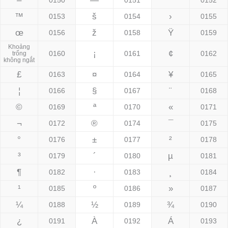
–
—
˜
0150
0151
0152
™
š
›
0153
0154
0155
œ
ž
Ÿ
0156
0158
0159
Khoảng
¡
¢
0160
0161
0162
trống
không ngắt
£
¤
¥
0163
0164
0165
¦
§
¨
0166
0167
0168
©
ª
«
0169
0170
0171
¬
®
¯
0172
0174
0175
°
±
²
0176
0177
0178
³
´
µ
0179
0180
0181
¶
·
¸
0182
0183
0184
¹
º
»
0185
0186
0187
¼
½
¾
0188
0189
0190
¿
À
Á
0191
0192
0193