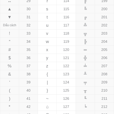
↔
r
╟
29
114
199
▲
s
╚
30
115
200
▼
t
╔
31
116
201
u
╩
32
117
202
Dấu cách
!
v
╦
33
118
203
“
w
╠
34
119
204
#
x
═
35
120
205
$
y
╬
36
121
206
%
z
╧
37
122
207
&
{
╨
38
123
208
‘
|
╤
39
124
209
(
}
╥
40
125
210
)
~
╙
41
126
211
*
⌂
╘
42
127
212