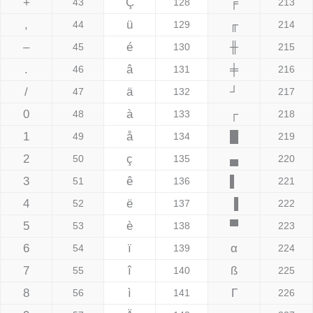
+
Ç
╒
43
128
213
,
ü
╓
44
129
214
–
é
╫
45
130
215
.
â
╪
46
131
216
/
ä
┘
47
132
217
0
à
┌
48
133
218
1
å
█
49
134
219
2
ç
▄
50
135
220
3
ê
▌
51
136
221
4
ë
▐
52
137
222
5
è
▀
53
138
223
6
ï
α
54
139
224
7
î
ß
55
140
225
8
ì
Γ
56
141
226