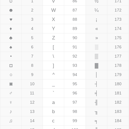
☺
V
½
1
86
171
☻
W
¼
2
87
172
♥
X
¡
3
88
173
♦
Y
«
4
89
174
♣
Z
»
5
90
175
♠
[
░
6
91
176
•
\
▒
7
92
177
◘
]
▓
8
93
178
○
^
│
9
94
179
◙
_
┤
10
95
180
♂
`
╡
11
96
181
♀
a
╢
12
97
182
♪
b
╖
13
98
183
♫
c
╕
14
99
184