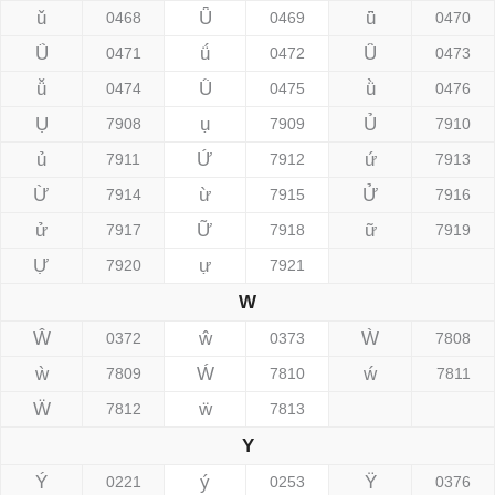
ǔ
Ǖ
ǖ
0468
0469
0470
Ǘ
ǘ
Ǚ
0471
0472
0473
ǚ
Ǜ
ǜ
0474
0475
0476
Ụ
ụ
Ủ
7908
7909
7910
ủ
Ứ
ứ
7911
7912
7913
Ừ
ừ
Ử
7914
7915
7916
ử
Ữ
ữ
7917
7918
7919
Ự
ự
7920
7921
W
Ŵ
ŵ
Ẁ
0372
0373
7808
ẁ
Ẃ
ẃ
7809
7810
7811
Ẅ
ẅ
7812
7813
Y
Ý
ý
Ÿ
0221
0253
0376