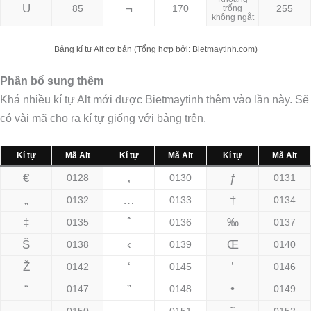
U
¬
85
170
255
trống
không ngắt
Bảng kí tự Alt cơ bản (Tổng hợp bởi: Bietmaytinh.com)
Phần bổ sung thêm
Khá nhiều kí tự Alt mới được Bietmaytinh thêm vào lần này. Sẽ
có vài mã cho ra kí tự giống với bảng trên.
Kí tự
Mã Alt
Kí tự
Mã Alt
Kí tự
Mã Alt
€
‚
ƒ
0128
0130
0131
„
…
†
0132
0133
0134
‡
ˆ
‰
0135
0136
0137
Š
‹
Œ
0138
0139
0140
Ž
‘
’
0142
0145
0146
“
”
•
0147
0148
0149