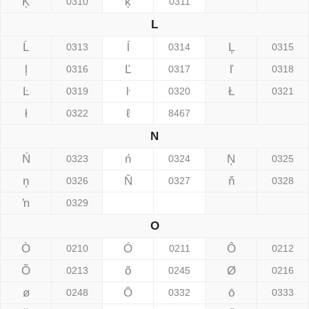
Ķ
ķ
0310
0311
L
Ĺ
ĺ
Ļ
0313
0314
0315
ļ
Ľ
ľ
0316
0317
0318
Ŀ
ŀ
Ł
0319
0320
0321
ł
ℓ
0322
8467
N
Ń
ń
Ņ
0323
0324
0325
ņ
Ň
ň
0326
0327
0328
ŉ
0329
O
Ò
Ó
Ô
0210
0211
0212
Õ
õ
Ø
0213
0245
0216
ø
Ō
ō
0248
0332
0333