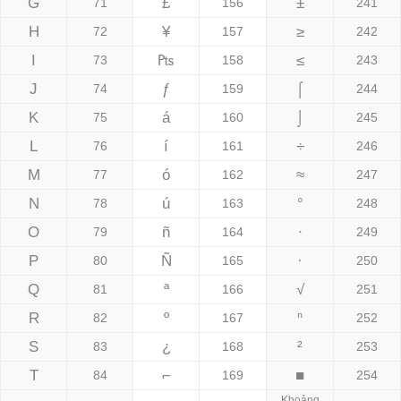
G
£
±
71
156
241
H
¥
≥
72
157
242
I
₧
≤
73
158
243
J
ƒ
⌠
74
159
244
K
á
⌡
75
160
245
L
í
÷
76
161
246
M
ó
≈
77
162
247
N
ú
°
78
163
248
O
ñ
∙
79
164
249
P
Ñ
·
80
165
250
Q
ª
√
81
166
251
R
º
ⁿ
82
167
252
S
¿
²
83
168
253
T
⌐
■
84
169
254
Khoảng