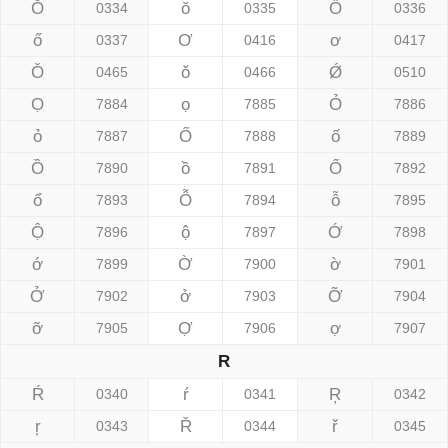
Ŏ
ŏ
Ő
0334
0335
0336
ő
Ơ
ơ
0337
0416
0417
Ǒ
ǒ
Ǿ
0465
0466
0510
Ọ
ọ
Ỏ
7884
7885
7886
ỏ
Ố
ố
7887
7888
7889
Ồ
ồ
Ổ
7890
7891
7892
ổ
Ỗ
ỗ
7893
7894
7895
Ộ
ộ
Ớ
7896
7897
7898
ớ
Ờ
ờ
7899
7900
7901
Ở
ở
Ỡ
7902
7903
7904
ỡ
Ợ
ợ
7905
7906
7907
R
Ŕ
ŕ
Ŗ
0340
0341
0342
ŗ
Ř
ř
0343
0344
0345