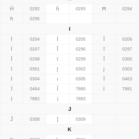
Ĥ
ĥ
Ħ
0292
0293
0294
ħ
0295
I
Ì
Í
Î
0204
0205
0206
Ï
Ĩ
ĩ
0207
0296
0297
Ī
ī
Ĭ
0298
0299
0300
ĭ
Į
į
0301
0302
0303
İ
ı
Ǐ
0304
0305
0463
ǐ
Ỉ
ỉ
0464
7880
7881
Ị
ị
7882
7883
J
Ĵ
ĵ
0308
0309
K