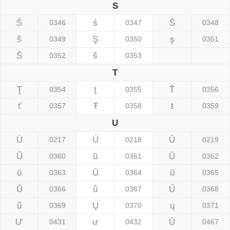
S
Ś
ś
Ŝ
0346
0347
0348
ŝ
Ş
ş
0349
0350
0351
Š
š
0352
0353
T
Ţ
ţ
Ť
0354
0355
0356
ť
Ŧ
ŧ
0357
0358
0359
U
Ù
Ú
Û
0217
0218
0219
Ũ
ũ
Ū
0360
0361
0362
ū
Ŭ
ŭ
0363
0364
0365
Ů
ů
Ű
0366
0367
0368
ű
Ų
ų
0369
0370
0371
Ư
ư
Ǔ
0431
0432
0467