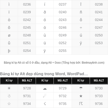
ì
í
î
0236
0237
0238
ï
ð
ñ
0239
0240
0241
ò
ó
ô
0242
0243
0244
õ
ö
÷
0245
0246
0247
ø
ù
ú
0248
0249
0250
û
ü
ý
0251
0252
0253
þ
ÿ
0254
0255
Bảng kí tự Alt có số 0 ở đầu, dạng Alt + 0xxx (Tổng hợp bởi: Bietmaytinh.com)
Bảng kí tự Alt đẹp dùng trong Word, WordPad…
Kí tự
Mã ALT
Kí tự
Mã ALT
Kí tự
Mã ALT
☀
☁
☂
9728
9729
9730
☃
☄
★
9731
9732
9733
☆
☇
☈
9734
9735
9736