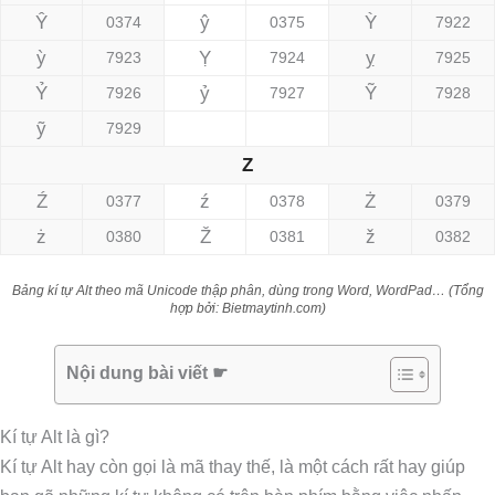
Ŷ
ŷ
Ỳ
0374
0375
7922
ỳ
Ỵ
ỵ
7923
7924
7925
Ỷ
ỷ
Ỹ
7926
7927
7928
ỹ
7929
Z
Ź
ź
Ż
0377
0378
0379
ż
Ž
ž
0380
0381
0382
Bảng kí tự Alt theo mã Unicode thập phân, dùng trong Word, WordPad… (Tổng
hợp bởi: Bietmaytinh.com)
Nội dung bài viết ☛
Kí tự Alt là gì?
Kí tự Alt hay còn gọi là mã thay thế, là một cách rất hay giúp