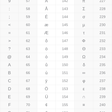
9
Ä
π
57
142
227
:
Å
Σ
58
143
228
;
É
σ
59
144
229
<
æ
µ
60
145
230
=
Æ
τ
61
146
231
>
ô
Φ
62
147
232
?
ö
Θ
63
148
233
@
ò
Ω
64
149
234
A
û
δ
65
150
235
B
ù
∞
66
151
236
C
ÿ
φ
67
152
237
D
Ö
ε
68
153
238
E
Ü
∩
69
154
239
F
¢
≡
70
155
240