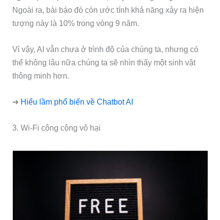
Ngoài ra, bài báo đó còn ước tính khả năng xảy ra hiện
tượng này là 10% trong vòng 9 năm.
Vì vậy, AI vẫn chưa ở trình độ của chúng ta, nhưng có
thể không lâu nữa chúng ta sẽ nhìn thấy một sinh vật
thông minh hơn.
➜
Hiểu lầm phổ biến về Chatbot AI
3. Wi-Fi công cộng vô hại