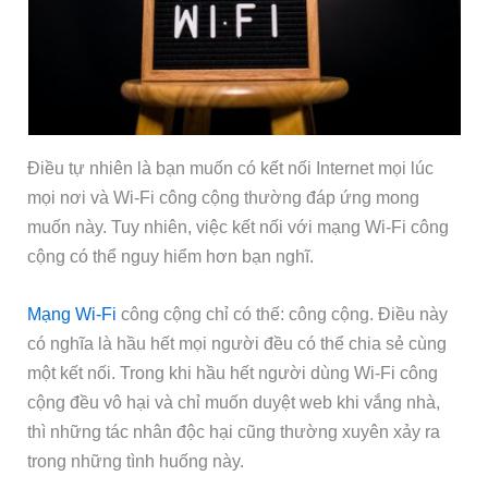
Điều tự nhiên là bạn muốn có kết nối Internet mọi lúc
mọi nơi và Wi-Fi công cộng thường đáp ứng mong
muốn này. Tuy nhiên, việc kết nối với mạng Wi-Fi công
cộng có thể nguy hiểm hơn bạn nghĩ.
Mạng Wi-Fi
công cộng chỉ có thế: công cộng. Điều này
có nghĩa là hầu hết mọi người đều có thể chia sẻ cùng
một kết nối. Trong khi hầu hết người dùng Wi-Fi công
cộng đều vô hại và chỉ muốn duyệt web khi vắng nhà,
thì những tác nhân độc hại cũng thường xuyên xảy ra
trong những tình huống này.