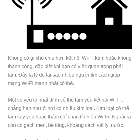
Không có gì khó chịu hơn kết nối Wi-Fi kém hoặc không
thành công, đặc biệt khi bạn có việc quan trọng phải
làm. Đây là lý do tại sao nhiều người tìm cách giúp
mạng Wi-Fi mạnh nhất có thể.
Một số yếu tố nhất định có thể làm yếu kết nối Wi-Fi,
chẳng hạn như ở nơi có nhiều kim loại. Kim loại có thể
làm suy yếu hoặc thậm chí chặn tín hiệu Wi-Fi. Ngoài ra
còn có gạch men, bê tông, khoảng cách vật lý, nước.