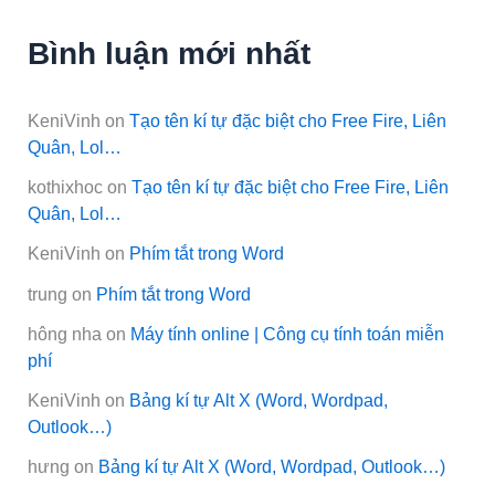
Bình luận mới nhất
KeniVinh
on
Tạo tên kí tự đặc biệt cho Free Fire, Liên
Quân, Lol…
kothixhoc
on
Tạo tên kí tự đặc biệt cho Free Fire, Liên
Quân, Lol…
KeniVinh
on
Phím tắt trong Word
trung
on
Phím tắt trong Word
hông nha
on
Máy tính online | Công cụ tính toán miễn
phí
KeniVinh
on
Bảng kí tự Alt X (Word, Wordpad,
Outlook…)
hưng
on
Bảng kí tự Alt X (Word, Wordpad, Outlook…)