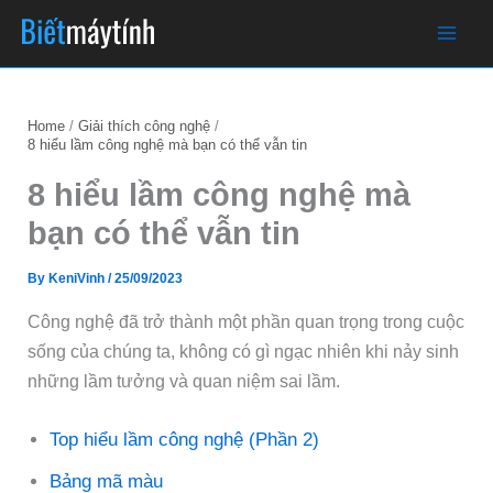
Skip
to
content
Home
Giải thích công nghệ
8 hiểu lầm công nghệ mà bạn có thể vẫn tin
8 hiểu lầm công nghệ mà
bạn có thể vẫn tin
By
KeniVinh
/
25/09/2023
Công nghệ đã trở thành một phần quan trọng trong cuộc
sống của chúng ta, không có gì ngạc nhiên khi nảy sinh
những lầm tưởng và quan niệm sai lầm.
Top hiểu lầm công nghệ (Phần 2)
Bảng mã màu