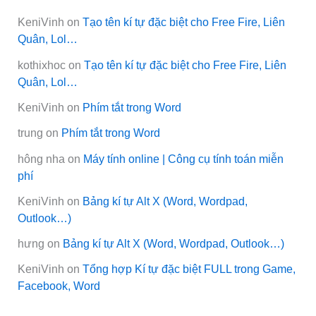
KeniVinh
on
Tạo tên kí tự đặc biệt cho Free Fire, Liên
Quân, Lol…
kothixhoc
on
Tạo tên kí tự đặc biệt cho Free Fire, Liên
Quân, Lol…
KeniVinh
on
Phím tắt trong Word
trung
on
Phím tắt trong Word
hông nha
on
Máy tính online | Công cụ tính toán miễn
phí
KeniVinh
on
Bảng kí tự Alt X (Word, Wordpad,
Outlook…)
hưng
on
Bảng kí tự Alt X (Word, Wordpad, Outlook…)
KeniVinh
on
Tổng hợp Kí tự đặc biệt FULL trong Game,
Facebook, Word