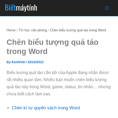
Skip
to
content
Home
Tin học văn phòng
Chèn biểu tượng quả táo trong Word
Chèn biểu tượng quả táo
trong Word
By
KeniVinh
/
18/10/2022
Biểu tượng quả táo cắn dở của Apple đang nhận được
rất nhiều quan tâm. Nhiều bạn muốn chèn biểu tượng
quả táo này trong Word, game, status, tin nhắn… nhưng
chưa biết cách làm sao.
Chèn kí tự quyển sách trong Word