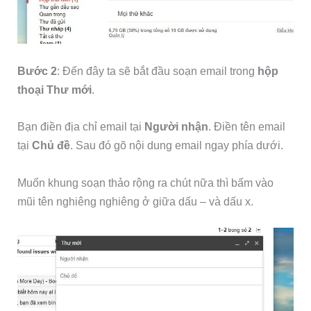
Bước 2
: Đến đây ta sẽ bắt đầu soạn email trong
hộp
thoại Thư mới
.
Bạn điền địa chỉ email tại
Người nhận
. Điền tên email
tại
Chủ đề
. Sau đó gõ nội dung email ngay phía dưới.
Muốn khung soạn thảo rộng ra chút nữa thì bấm vào
mũi tên nghiêng nghiêng ở giữa dấu – và dấu x.