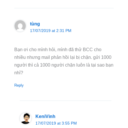
tùng
17/07/2019 at 2:31 PM
Bạn ơi cho mình hỏi, mình đã thử BCC cho
nhiều nhưng mail phản hồi lại bị chặn. gửi 1000
người thì cả 1000 người chặn luôn là tại sao bạn
nhỉ?
Reply
KeniVinh
17/07/2019 at 3:55 PM