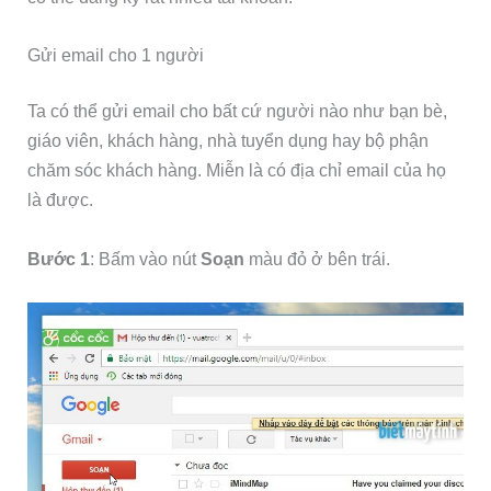
Gửi email cho 1 người
Ta có thể gửi email cho bất cứ người nào như bạn bè,
giáo viên, khách hàng, nhà tuyển dụng hay bộ phận
chăm sóc khách hàng. Miễn là có địa chỉ email của họ
là được.
Bước 1
: Bấm vào nút
Soạn
màu đỏ ở bên trái.