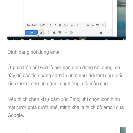
Định dạng nội dung email
Ở phía trên nút Gửi là nơi bạn định dạng nội dung, có
đầy đủ các tính năng cơ bản nhất như đổi font chữ, đổi
kích thước chữ, in đâm in nghiêng, đổi màu chữ…
Nếu thích chèn kí tự cảm xúc Emoji thì chọn icon hình
mặt cười phía dưới nhé, mình khá là thích bộ emoji của
Google.