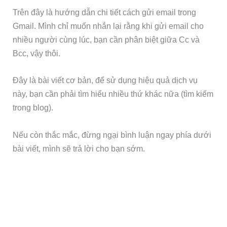
Trên đây là hướng dẫn chi tiết cách gửi email trong
Gmail. Mình chỉ muốn nhắn lại rằng khi gửi email cho
nhiều người cùng lúc, bạn cần phân biệt giữa Cc và
Bcc, vậy thôi.
Đây là bài viết cơ bản, để sử dụng hiệu quả dịch vụ
này, bạn cần phải tìm hiểu nhiều thứ khác nữa (tìm kiếm
trong blog).
Nếu còn thắc mắc, đừng ngại bình luận ngay phía dưới
bài viết, mình sẽ trả lời cho bạn sớm.