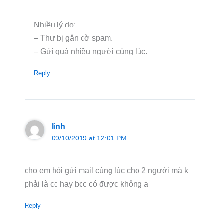
Nhiều lý do:
– Thư bị gắn cờ spam.
– Gửi quá nhiều người cùng lúc.
Reply
linh
09/10/2019 at 12:01 PM
cho em hỏi gửi mail cùng lúc cho 2 người mà k
phải là cc hay bcc có được không a
Reply