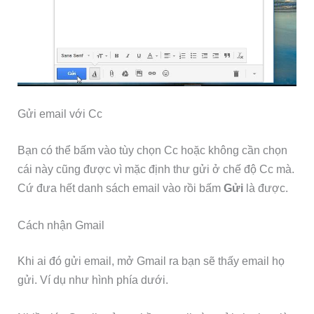
Gửi email với Cc
Bạn có thể bấm vào tùy chọn Cc hoặc không cần chọn
cái này cũng được vì mặc định thư gửi ở chế độ Cc mà.
Cứ đưa hết danh sách email vào rồi bấm
Gửi
là được.
Cách nhận Gmail
Khi ai đó gửi email, mở Gmail ra bạn sẽ thấy email họ
gửi. Ví dụ như hình phía dưới.