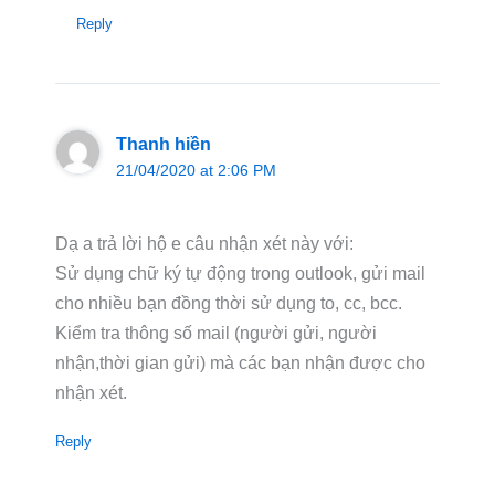
Reply
Thanh hiền
21/04/2020 at 2:06 PM
Dạ a trả lời hộ e câu nhận xét này với:
Sử dụng chữ ký tự động trong outlook, gửi mail
cho nhiều bạn đồng thời sử dụng to, cc, bcc.
Kiểm tra thông số mail (người gửi, người
nhận,thời gian gửi) mà các bạn nhận được cho
nhận xét.
Reply