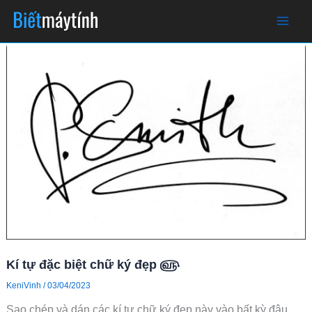
Skip
to
content
Kí tự đặc biệt chữ ký đẹp ௵
KeniVinh
/
03/04/2023
Sao chép và dán các kí tự chữ ký đẹp này vào bất kỳ đâu