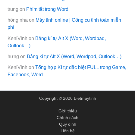
trung
on
Phím tắt trong Word
hông nha
on
Máy tính online | Công cụ tính toán miễn
phí
KeniVinh
on
Bảng kí tự Alt X (Word, Wordpad,
Outlook…)
hưng
on
Bảng kí tự Alt X (Word, Wordpad, Outlook…)
KeniVinh
on
Tổng hợp Kí tự đặc biệt FULL trong Game,
Facebook, Word
Copyright © 2026 Bietmaytinh
Giới thiệu
Chính sách
Quy định
Liên hệ