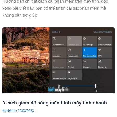
Hướng dẫn chi tiết cách cài phần mềm trên máy tính, đọc
xong bài viết này, bạn có thể tự tin cài đặt phần mềm mà
không cần trợ giúp
3 cách giảm độ sáng màn hình máy tính nhanh
KeniVinh
/
16/03/2023