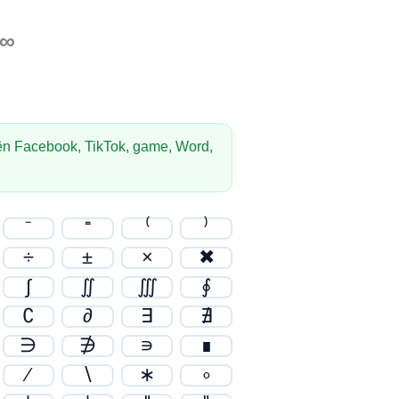
 ∞
n Facebook, TikTok, game, Word,
⁻
⁼
⁽
⁾
÷
±
×
✖
∫
∬
∭
∮
∁
∂
∃
∄
∋
∌
∍
∎
∕
∖
∗
∘