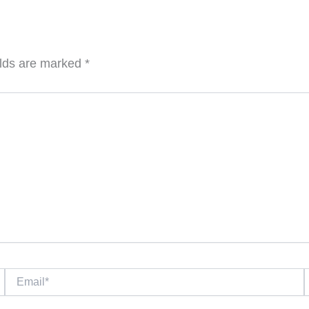
elds are marked
*
Email*
W