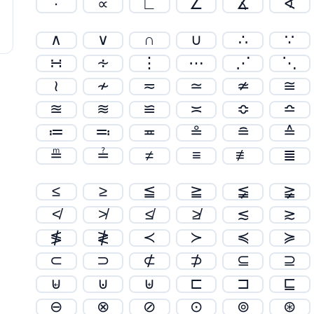
∙
∝
∟
∠
∡
∢
∧
∨
∩
∪
∴
∵
∺
∻
⋮
⋯
⋰
⋱
≀
≁
≂
≃
≄
≅
≊
≋
≌
≍
≎
≏
≔
≕
≖
≗
≘
≙
≞
≟
≠
≡
≢
≣
≤
≥
≦
≧
≨
≩
≮
≯
≰
≱
≲
≳
≸
≹
≺
≻
≼
≽
⊂
⊃
⊄
⊅
⊆
⊇
⊌
⊍
⊎
⊏
⊐
⊑
⊖
⊗
⊘
⊙
⊚
⊛