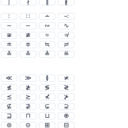
∣
∤
∥
∦
∶
∷
∸
∹
∼
∽
∾
∿
≆
≇
≈
≉
≐
≑
≒
≓
≚
≛
≜
≝
≪
≫
≬
≭
≴
≵
≶
≷
≾
≿
⊀
⊁
⊈
⊉
⊊
⊋
⊒
⊓
⊔
⊕
⊜
⊝
⊞
⊟