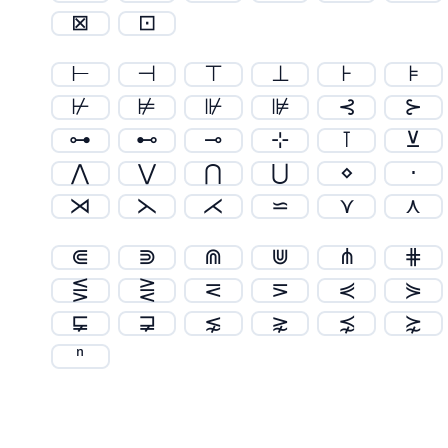
⊠
⊡
⊢
⊣
⊤
⊥
⊦
⊧
⊬
⊭
⊮
⊯
⊰
⊱
⊶
⊷
⊸
⊹
⊺
⊻
⋀
⋁
⋂
⋃
⋄
⋅
⋊
⋋
⋌
⋍
⋎
⋏
⋐
⋑
⋒
⋓
⋔
⋕
⋚
⋛
⋜
⋝
⋞
⋟
⋤
⋥
⋦
⋧
⋨
⋩
ⁿ