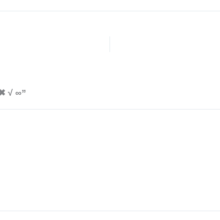
 ✖ √ ∞”