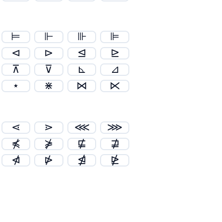
⊨
⊩
⊪
⊫
⊲
⊳
⊴
⊵
⊼
⊽
⊾
⊿
⋆
⋇
⋈
⋉
⋖
⋗
⋘
⋙
⋠
⋡
⋢
⋣
⋪
⋫
⋬
⋭