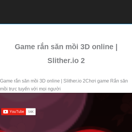
Game rắn săn mồi 3D online |
Slither.io 2
Game rắn săn mồi 3D online | Slither.io 2
Chơi game Rắn săn
mồi trực tuyến với mọi người