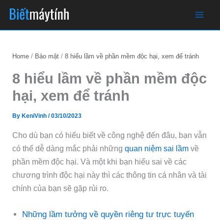
Skip
to
content
Home
Bảo mật
8 hiểu lầm về phần mềm độc hại, xem để tránh
8 hiểu lầm về phần mềm độc
hại, xem để tránh
By
KeniVinh
/
03/10/2023
Cho dù bạn có hiểu biết về công nghệ đến đâu, bạn vẫn
có thể dễ dàng mắc phải những
quan niệm sai lầm
về
phần mềm độc hại. Và một khi bạn hiểu sai về các
chương trình độc hại này thì các thông tin cá nhân và tài
chính của bạn sẽ gặp rủi ro.
Những lầm tưởng về quyền riêng tư trực tuyến