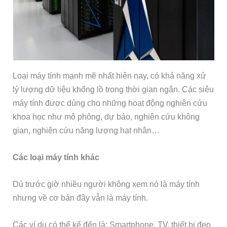
Loại máy tính mạnh mẽ nhất hiện nay, có khả năng xử
lý lượng dữ liệu khổng lồ trong thời gian ngắn. Các siêu
máy tính được dùng cho những hoạt động nghiên cứu
khoa học như mô phỏng, dự báo, nghiên cứu không
gian, nghiên cứu năng lượng hạt nhân…
Các loại máy tính khác
Dù trước giờ nhiều người không xem nó là máy tính
nhưng về cơ bản đây vẫn là máy tính.
Các ví dụ có thể kể đến là: Smartphone, TV, thiết bị đeo