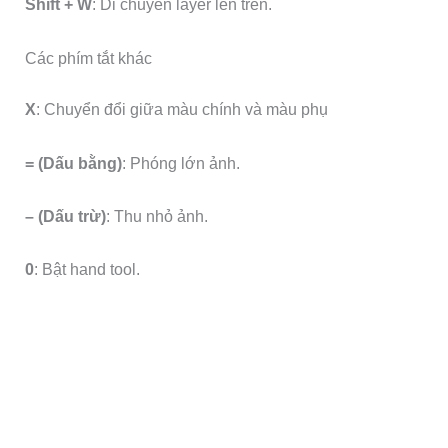
Shift + W
: Di chuyển layer lên trên.
Các phím tắt khác
X
: Chuyển đổi giữa màu chính và màu phụ
= (Dấu bằng)
: Phóng lớn ảnh.
– (Dấu trừ)
: Thu nhỏ ảnh.
0
: Bật hand tool.