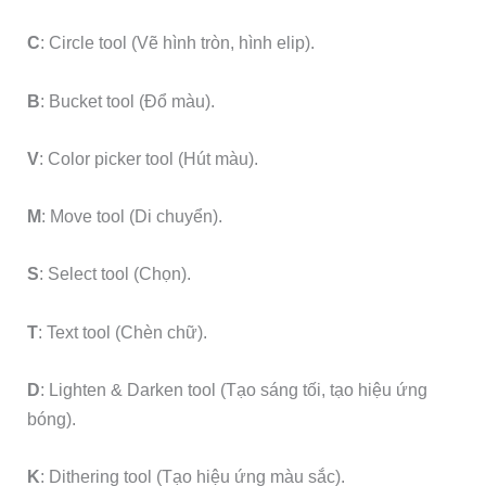
C
: Circle tool (Vẽ hình tròn, hình elip).
B
: Bucket tool (Đổ màu).
V
: Color picker tool (Hút màu).
M
: Move tool (Di chuyển).
S
: Select tool (Chọn).
T
: Text tool (Chèn chữ).
D
: Lighten & Darken tool (Tạo sáng tối, tạo hiệu ứng
bóng).
K
: Dithering tool (Tạo hiệu ứng màu sắc).