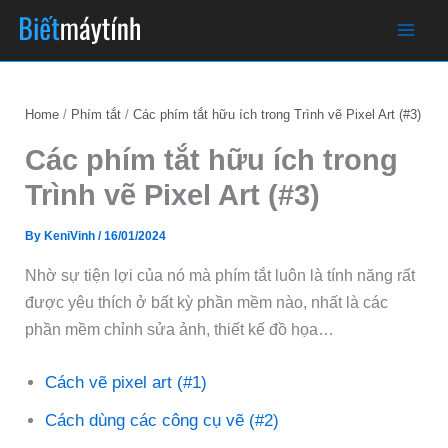
Skip
to
content
Home
Phím tắt
Các phím tắt hữu ích trong Trình vẽ Pixel Art (#3)
Các phím tắt hữu ích trong
Trình vẽ Pixel Art (#3)
By
KeniVinh
/
16/01/2024
Nhờ sự tiện lợi của nó mà phím tắt luôn là tính năng rất
được yêu thích ở bất kỳ phần mềm nào, nhất là các
phần mềm chỉnh sửa ảnh, thiết kế đồ họa…
Cách vẽ pixel art (#1)
Cách dùng các công cụ vẽ (#2)