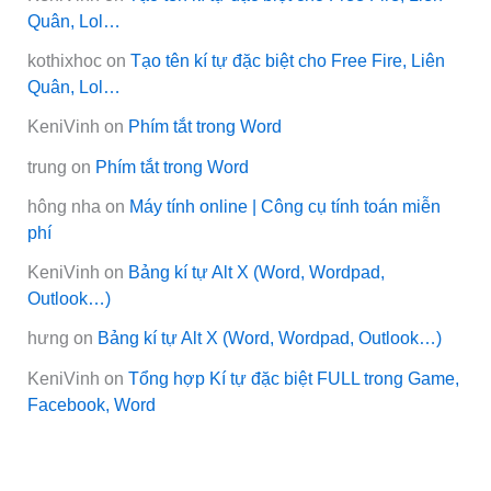
Quân, Lol…
kothixhoc
on
Tạo tên kí tự đặc biệt cho Free Fire, Liên
Quân, Lol…
KeniVinh
on
Phím tắt trong Word
trung
on
Phím tắt trong Word
hông nha
on
Máy tính online | Công cụ tính toán miễn
phí
KeniVinh
on
Bảng kí tự Alt X (Word, Wordpad,
Outlook…)
hưng
on
Bảng kí tự Alt X (Word, Wordpad, Outlook…)
KeniVinh
on
Tổng hợp Kí tự đặc biệt FULL trong Game,
Facebook, Word