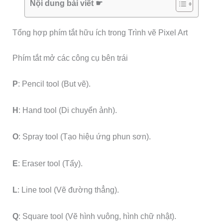
Nội dung bài viết ☛
Tổng hợp phím tắt hữu ích trong Trình vẽ Pixel Art
Phím tắt mở các công cụ bên trái
P
: Pencil tool (But vẽ).
H
: Hand tool (Di chuyển ảnh).
O
: Spray tool (Tạo hiệu ứng phun sơn).
E
: Eraser tool (Tẩy).
L
: Line tool (Vẽ đường thẳng).
Q
: Square tool (Vẽ hình vuông, hình chữ nhật).