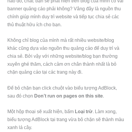
nào đó, chắc bạn sẽ phát hiện trên blog của mình có vài
banner quảng cáo phải không? Vâng đây là nguồn thu
chính giúp mình duy trì website và tiếp tục chia sẻ các
thủ thuật hữu ích cho bạn.
Không chỉ blog của mình mà rất nhiều website/blog
khác cũng dựa vào nguồn thu quảng cáo để duy trì và
chia sẻ. Bởi vậy với những website/blog bạn thường
xuyên ghé thăm, cách cảm ơn chân thành nhất là bỏ
chặn quảng cáo tại các trang này đi.
Để bỏ chặn bạn click chuột vào biểu tượng AdBlock,
sau đó chọn
Don’t run on pages on this site
.
Một hộp thoại sẽ xuất hiện, bấm
Loại trừ
. Làm xong,
biểu tượng AdBlock tại trang vừa bỏ chặn sẽ thành màu
xanh lá cây.