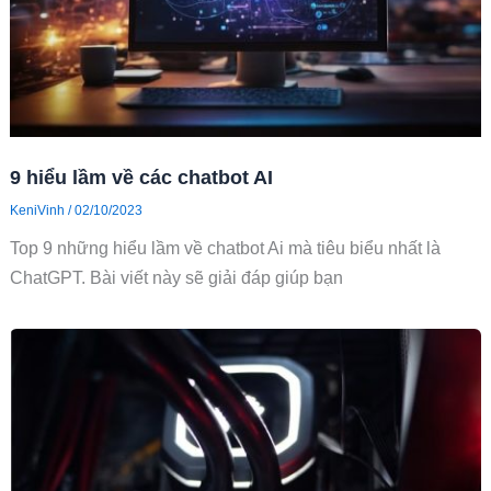
9 hiểu lầm về các chatbot AI
KeniVinh
/
02/10/2023
Top 9 những hiểu lầm về chatbot Ai mà tiêu biểu nhất là
ChatGPT. Bài viết này sẽ giải đáp giúp bạn