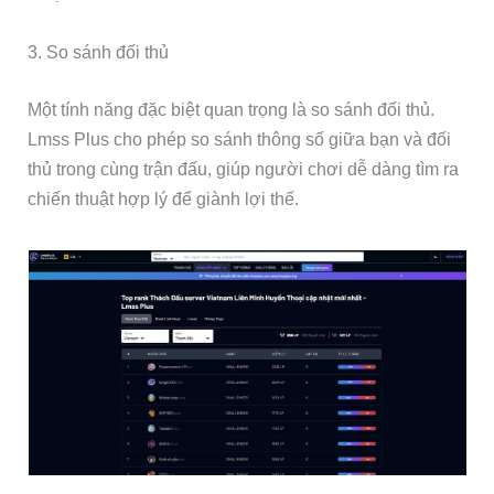
3. So sánh đối thủ
Một tính năng đặc biệt quan trọng là so sánh đối thủ.
Lmss Plus cho phép so sánh thông số giữa bạn và đối
thủ trong cùng trận đấu, giúp người chơi dễ dàng tìm ra
chiến thuật hợp lý để giành lợi thế.