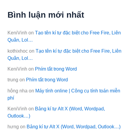
Bình luận mới nhất
KeniVinh
on
Tạo tên kí tự đặc biệt cho Free Fire, Liên
Quân, Lol…
kothixhoc
on
Tạo tên kí tự đặc biệt cho Free Fire, Liên
Quân, Lol…
KeniVinh
on
Phím tắt trong Word
trung
on
Phím tắt trong Word
hông nha
on
Máy tính online | Công cụ tính toán miễn
phí
KeniVinh
on
Bảng kí tự Alt X (Word, Wordpad,
Outlook…)
hưng
on
Bảng kí tự Alt X (Word, Wordpad, Outlook…)