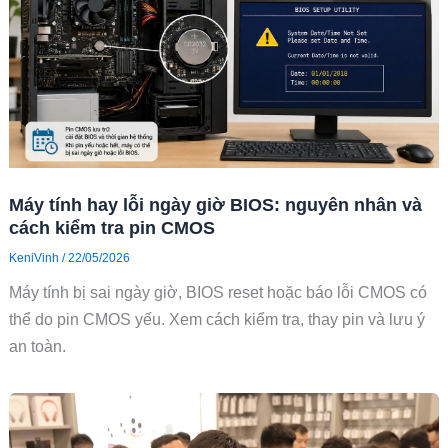
Máy tính hay lỗi ngày giờ BIOS: nguyên nhân và
cách kiểm tra pin CMOS
KeniVinh
/
22/05/2026
Máy tính bị sai ngày giờ, BIOS reset hoặc báo lỗi CMOS có
thể do pin CMOS yếu. Xem cách kiểm tra, thay pin và lưu ý
an toàn.