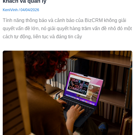
khách và quản lý
KeniVinh
/
04/04/2026
Tính năng thông báo và cảnh báo của BizCRM không giải
quyết vấn đề lớn, nó giải quyết hàng trăm vấn đề nhỏ đó một
cách tự động, liên tục và đáng tin cậy