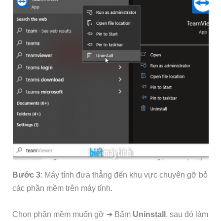
Bước 3
: Máy tính đưa thẳng đến khu vực chuyên gỡ bỏ
các phần mềm trên máy tính.
Chọn phần mềm muốn gỡ ➜ Bấm
Uninstall
, sau đó làm