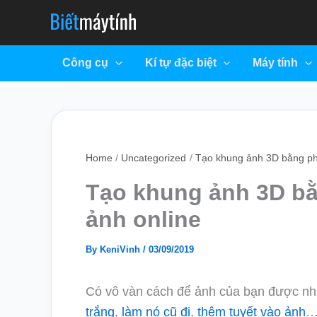
Skip
to
content
Công cụ
Kí tự đặc biệt
Máy tính
Home
Uncategorized
Tạo khung ảnh 3D bằng ph
Tạo khung ảnh 3D b
ảnh online
By
KeniVinh
/
03/09/2019
Có vô vàn cách để ảnh của bạn được nhi
trắng
,
làm nó cũ đi
,
thêm tuyết vào ảnh
…