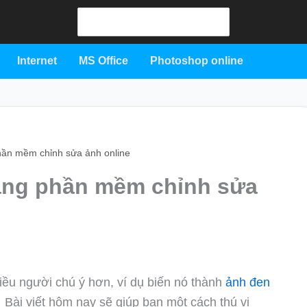
Search
for:
Internet
MS Office
Photoshop online
ần mềm chỉnh sửa ảnh online
ằng phần mềm chỉnh sửa
ều người chú ý hơn, ví dụ biến nó thành
ảnh đen
 Bài viết hôm nay sẽ giúp bạn một cách thú vị