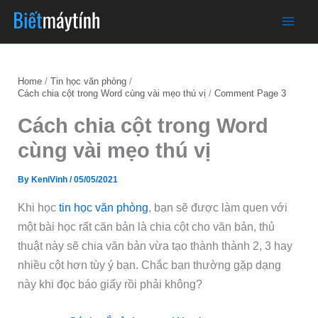
Skip
Newer
Newer
to
Comments
Comments
content
Home
Tin học văn phòng
Cách chia cột trong Word cùng vài mẹo thú vị
Comment Page 3
Cách chia cột trong Word
cùng vài mẹo thú vị
By
KeniVinh
/
05/05/2021
Khi học
tin học văn phòng
, bạn sẽ được làm quen với
một bài học rất căn bản là chia cột cho văn bản, thủ
thuật này sẽ chia văn bản vừa tạo thành thành 2, 3 hay
nhiều cột hơn tùy ý bạn. Chắc bạn thường gặp dạng
này khi đọc báo giấy rồi phải không?