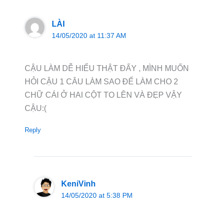
LÀI
14/05/2020 at 11:37 AM
CẬU LÀM DỄ HIỂU THẬT ĐẤY , MÌNH MUỐN
HỎI CẬU 1 CÂU LÀM SAO ĐỂ LÀM CHO 2
CHỮ CÁI Ở HAI CỘT TO LÊN VÀ ĐẸP VẬY
CẬU:(
Reply
KeniVinh
14/05/2020 at 5:38 PM