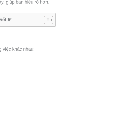
y, giúp bạn hiểu rõ hơn.
viết ☛
g việc khác nhau: