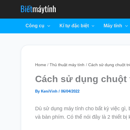
Skip
to
content
Công cụ
Kí tự đặc biệt
Máy tính
Home
Thủ thuật máy tính
Cách sử dụng chuột tr
Cách sử dụng chuột 
By
KeniVinh
/
06/04/2022
Dù sử dụng máy tính cho bất kỳ việc gì, 
và bàn phím. Có thể nói đây là 2 thiết bị