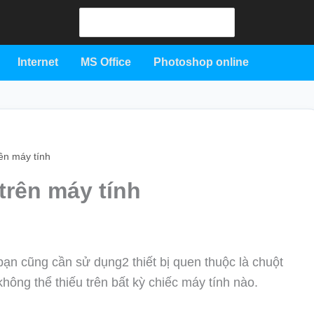
Search
for:
Internet
MS Office
Photoshop online
ên máy tính
trên máy tính
bạn cũng cần sử dụng2 thiết bị quen thuộc là chuột
 không thể thiếu trên bất kỳ chiếc máy tính nào.