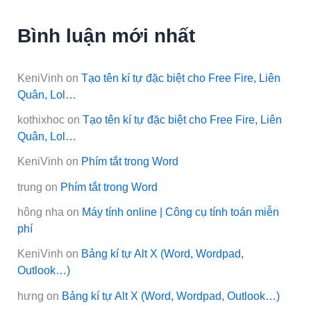
Bình luận mới nhất
KeniVinh
on
Tạo tên kí tự đặc biệt cho Free Fire, Liên
Quân, Lol…
kothixhoc
on
Tạo tên kí tự đặc biệt cho Free Fire, Liên
Quân, Lol…
KeniVinh
on
Phím tắt trong Word
trung
on
Phím tắt trong Word
hông nha
on
Máy tính online | Công cụ tính toán miễn
phí
KeniVinh
on
Bảng kí tự Alt X (Word, Wordpad,
Outlook…)
hưng
on
Bảng kí tự Alt X (Word, Wordpad, Outlook…)